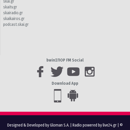
skai.gr
skaitv.gr
skairadio.gr
skaikairos.gr
podcast.skai.gr
bwinΣΠΟΡ FM Social
Download App
Designed & Developed by Gloman S.A.
|
Radio powered by live24.gr
| ©