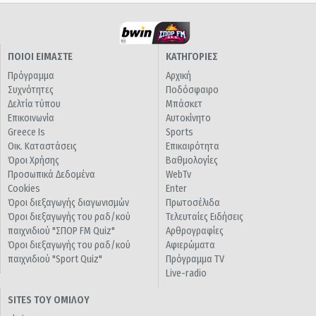
ΠΟΙΟΙ ΕΙΜΑΣΤΕ
ΚΑΤΗΓΟΡΙΕΣ
Πρόγραμμα
Αρχική
Συχνότητες
Ποδόσφαιρο
Δελτία τύπου
Μπάσκετ
Επικοινωνία
Αυτοκίνητο
Greece Is
Sports
Οικ. Καταστάσεις
Επικαιρότητα
Όροι Χρήσης
Βαθμολογίες
Προσωπικά Δεδομένα
WebTv
Cookies
Enter
Όροι διεξαγωγής διαγωνισμών
Πρωτοσέλιδα
Όροι διεξαγωγής του ραδ/κού
Τελευταίες Ειδήσεις
παιχνιδιού "ΣΠΟΡ FM Quiz"
Αρθρογραφίες
Όροι διεξαγωγής του ραδ/κού
Αφιερώματα
παιχνιδιού "Sport Quiz"
Πρόγραμμα TV
Live-radio
SITES ΤΟΥ ΟΜΙΛΟΥ