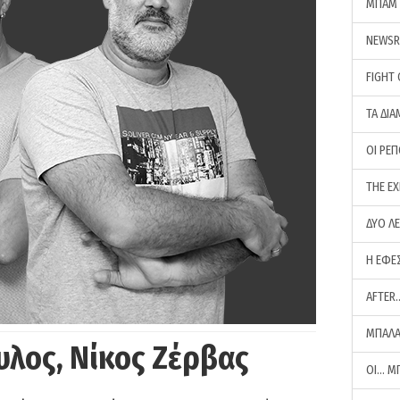
ΜΠΑΜ 
NEWS
FIGHT
ΤΑ ΔΙΑ
ΟΙ ΡΕ
THE E
ΔΥΟ Λ
Η ΕΦΕ
AFTER
ΜΠΑΛΑ
υλος, Νίκος Ζέρβας
ΟΙ… Μ