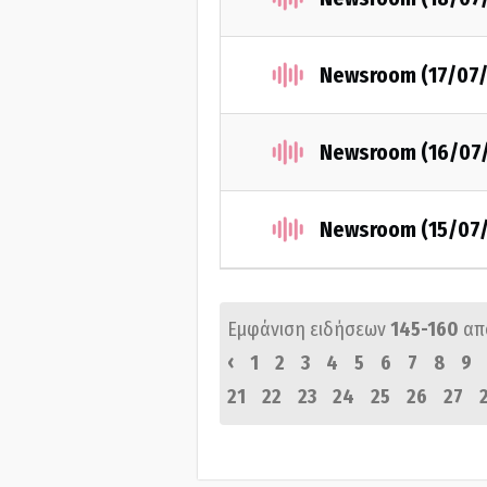
Newsroom (17/07/
Newsroom (16/07
Newsroom (15/07
Εμφάνιση ειδήσεων
145-160
απ
‹
1
2
3
4
5
6
7
8
9
21
22
23
24
25
26
27