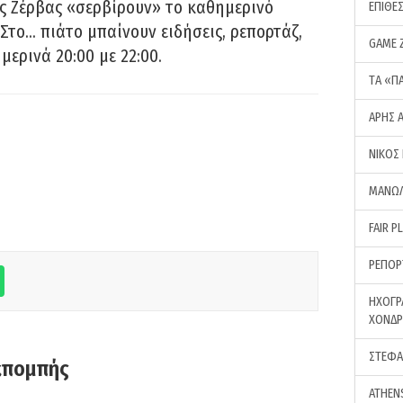
ς Ζέρβας «σερβίρουν» το καθημερινό
ΕΠΙΘΕ
Στο… πιάτο μπαίνουν ειδήσεις, ρεπορτάζ,
GAME 
μερινά 20:00 με 22:00.
ΤA «Π
ΑΡΗΣ 
ΝΙΚΟΣ
ΜΑΝΩΛ
FAIR P
ΡΕΠΟΡ
ΗΧΟΓΡ
ΧΟΝΔ
ΣΤΕΦΑ
κπομπής
ATHEN