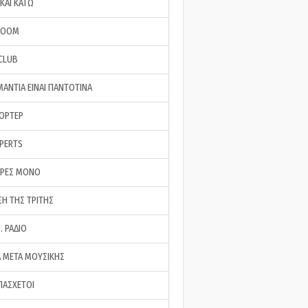
ΚΑΙ ΚΑΤΩ
ROOM
 CLUB
ΜΑΝΤΙΑ ΕΙΝΑΙ ΠΑΝΤΟΤΙΝΑ
ΠΟΡΤΕΡ
XPERTS
ΕΡΕΣ ΜΟΝΟ
ΣΗ ΤΗΣ ΤΡΙΤΗΣ
… ΡΑΔΙΟ
 ΜΕΤΑ ΜΟΥΣΙΚΗΣ
ΠΑΣΧΕΤΟΙ