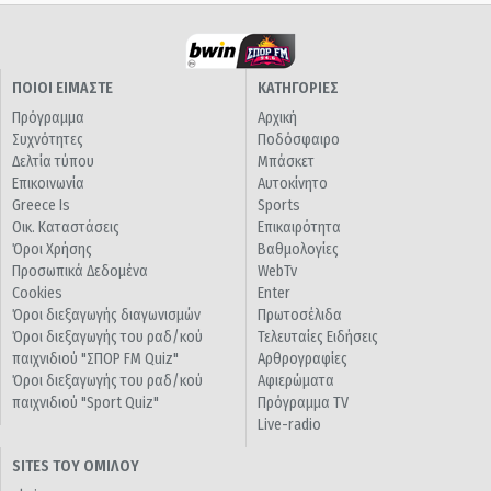
ΠΟΙΟΙ ΕΙΜΑΣΤΕ
ΚΑΤΗΓΟΡΙΕΣ
Πρόγραμμα
Αρχική
Συχνότητες
Ποδόσφαιρο
Δελτία τύπου
Μπάσκετ
Επικοινωνία
Αυτοκίνητο
Greece Is
Sports
Οικ. Καταστάσεις
Επικαιρότητα
Όροι Χρήσης
Βαθμολογίες
Προσωπικά Δεδομένα
WebTv
Cookies
Enter
Όροι διεξαγωγής διαγωνισμών
Πρωτοσέλιδα
Όροι διεξαγωγής του ραδ/κού
Τελευταίες Ειδήσεις
παιχνιδιού "ΣΠΟΡ FM Quiz"
Αρθρογραφίες
Όροι διεξαγωγής του ραδ/κού
Αφιερώματα
παιχνιδιού "Sport Quiz"
Πρόγραμμα TV
Live-radio
SITES ΤΟΥ ΟΜΙΛΟΥ