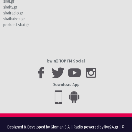
skai.gr
skaitv.gr
skairadio.gr
skaikairos.gr
podcast.skai.gr
bwinΣΠΟΡ FM Social
Download App
Designed & Developed by Gloman S.A.
|
Radio powered by live24.gr
| ©