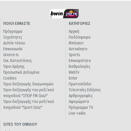
ΠΟΙΟΙ ΕΙΜΑΣΤΕ
ΚΑΤΗΓΟΡΙΕΣ
Πρόγραμμα
Αρχική
Συχνότητες
Ποδόσφαιρο
Δελτία τύπου
Μπάσκετ
Επικοινωνία
Αυτοκίνητο
Greece Is
Sports
Οικ. Καταστάσεις
Επικαιρότητα
Όροι Χρήσης
Βαθμολογίες
Προσωπικά Δεδομένα
WebTv
Cookies
Enter
Όροι διεξαγωγής διαγωνισμών
Πρωτοσέλιδα
Όροι διεξαγωγής του ραδ/κού
Τελευταίες Ειδήσεις
παιχνιδιού "ΣΠΟΡ FM Quiz"
Αρθρογραφίες
Όροι διεξαγωγής του ραδ/κού
Αφιερώματα
παιχνιδιού "Sport Quiz"
Πρόγραμμα TV
Live-radio
SITES ΤΟΥ ΟΜΙΛΟΥ