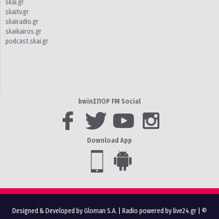
skai.gr
skaitv.gr
skairadio.gr
skaikairos.gr
podcast.skai.gr
bwinΣΠΟΡ FM Social
Download App
Designed & Developed by Gloman S.A.
|
Radio powered by live24.gr
| ©