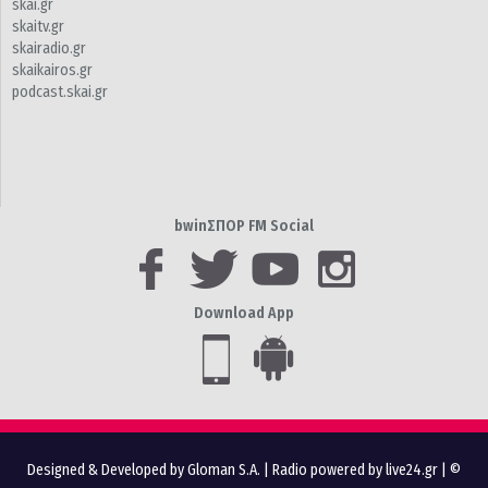
skai.gr
skaitv.gr
skairadio.gr
skaikairos.gr
podcast.skai.gr
bwinΣΠΟΡ FM Social
Download App
Designed & Developed by Gloman S.A.
|
Radio powered by live24.gr
| ©