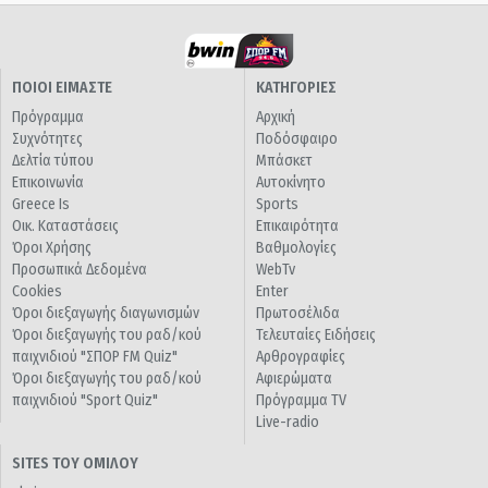
ΠΟΙΟΙ ΕΙΜΑΣΤΕ
ΚΑΤΗΓΟΡΙΕΣ
Πρόγραμμα
Αρχική
Συχνότητες
Ποδόσφαιρο
Δελτία τύπου
Μπάσκετ
Επικοινωνία
Αυτοκίνητο
Greece Is
Sports
Οικ. Καταστάσεις
Επικαιρότητα
Όροι Χρήσης
Βαθμολογίες
Προσωπικά Δεδομένα
WebTv
Cookies
Enter
Όροι διεξαγωγής διαγωνισμών
Πρωτοσέλιδα
Όροι διεξαγωγής του ραδ/κού
Τελευταίες Ειδήσεις
παιχνιδιού "ΣΠΟΡ FM Quiz"
Αρθρογραφίες
Όροι διεξαγωγής του ραδ/κού
Αφιερώματα
παιχνιδιού "Sport Quiz"
Πρόγραμμα TV
Live-radio
SITES ΤΟΥ ΟΜΙΛΟΥ