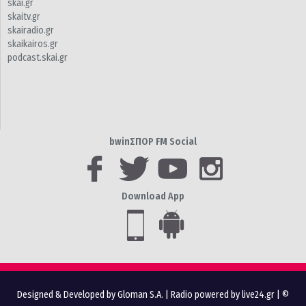
skai.gr
skaitv.gr
skairadio.gr
skaikairos.gr
podcast.skai.gr
bwinΣΠΟΡ FM Social
Download App
Designed & Developed by Gloman S.A.
|
Radio powered by live24.gr
| ©