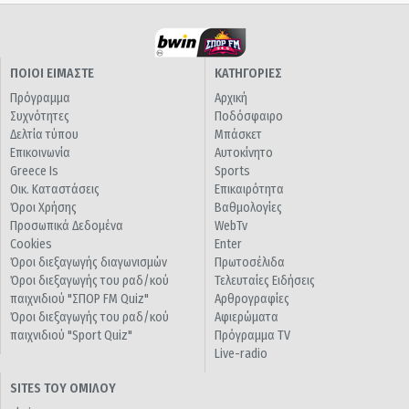
ΠΟΙΟΙ ΕΙΜΑΣΤΕ
ΚΑΤΗΓΟΡΙΕΣ
Πρόγραμμα
Αρχική
Συχνότητες
Ποδόσφαιρο
Δελτία τύπου
Μπάσκετ
Επικοινωνία
Αυτοκίνητο
Greece Is
Sports
Οικ. Καταστάσεις
Επικαιρότητα
Όροι Χρήσης
Βαθμολογίες
Προσωπικά Δεδομένα
WebTv
Cookies
Enter
Όροι διεξαγωγής διαγωνισμών
Πρωτοσέλιδα
Όροι διεξαγωγής του ραδ/κού
Τελευταίες Ειδήσεις
παιχνιδιού "ΣΠΟΡ FM Quiz"
Αρθρογραφίες
Όροι διεξαγωγής του ραδ/κού
Αφιερώματα
παιχνιδιού "Sport Quiz"
Πρόγραμμα TV
Live-radio
SITES ΤΟΥ ΟΜΙΛΟΥ