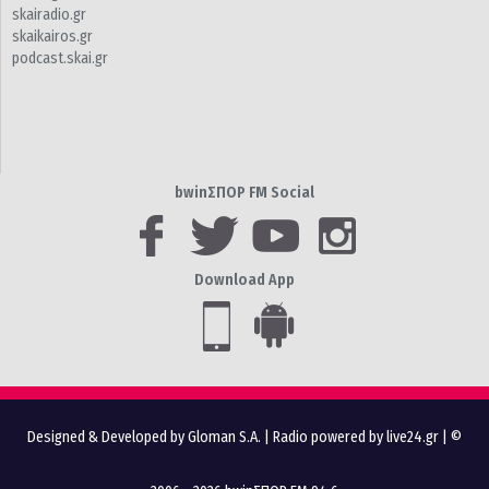
skairadio.gr
skaikairos.gr
podcast.skai.gr
bwinΣΠΟΡ FM Social
Download App
Designed & Developed by Gloman S.A.
|
Radio powered by live24.gr
| ©