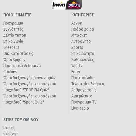
ΠΟΙΟΙ ΕΙΜΑΣΤΕ
ΚΑΤΗΓΟΡΙΕΣ
Πρόγραμμα
Αρχική
Συχνότητες
Ποδόσφαιρο
Δελτία τύπου
Μπάσκετ
Επικοινωνία
Αυτοκίνητο
Greece Is
Sports
Οικ. Καταστάσεις
Επικαιρότητα
Όροι Χρήσης
Βαθμολογίες
Προσωπικά Δεδομένα
WebTv
Cookies
Enter
Όροι διεξαγωγής διαγωνισμών
Πρωτοσέλιδα
Όροι διεξαγωγής του ραδ/κού
Τελευταίες Ειδήσεις
παιχνιδιού "ΣΠΟΡ FM Quiz"
Αρθρογραφίες
Όροι διεξαγωγής του ραδ/κού
Αφιερώματα
παιχνιδιού "Sport Quiz"
Πρόγραμμα TV
Live-radio
SITES ΤΟΥ ΟΜΙΛΟΥ
skai.gr
skaitv.gr