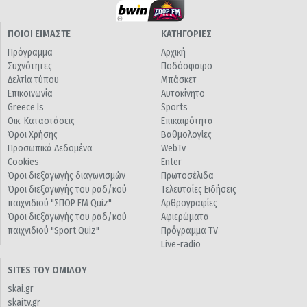
ΠΟΙΟΙ ΕΙΜΑΣΤΕ
ΚΑΤΗΓΟΡΙΕΣ
Πρόγραμμα
Αρχική
Συχνότητες
Ποδόσφαιρο
Δελτία τύπου
Μπάσκετ
Επικοινωνία
Αυτοκίνητο
Greece Is
Sports
Οικ. Καταστάσεις
Επικαιρότητα
Όροι Χρήσης
Βαθμολογίες
Προσωπικά Δεδομένα
WebTv
Cookies
Enter
Όροι διεξαγωγής διαγωνισμών
Πρωτοσέλιδα
Όροι διεξαγωγής του ραδ/κού
Τελευταίες Ειδήσεις
παιχνιδιού "ΣΠΟΡ FM Quiz"
Αρθρογραφίες
Όροι διεξαγωγής του ραδ/κού
Αφιερώματα
παιχνιδιού "Sport Quiz"
Πρόγραμμα TV
Live-radio
SITES ΤΟΥ ΟΜΙΛΟΥ
skai.gr
skaitv.gr