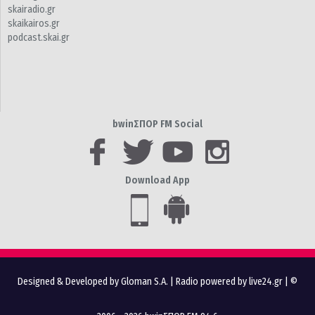
skairadio.gr
skaikairos.gr
podcast.skai.gr
bwinΣΠΟΡ FM Social
Download App
Designed & Developed by Gloman S.A.
|
Radio powered by live24.gr
| ©