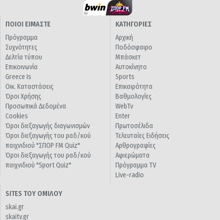
ΠΟΙΟΙ ΕΙΜΑΣΤΕ
ΚΑΤΗΓΟΡΙΕΣ
Πρόγραμμα
Αρχική
Συχνότητες
Ποδόσφαιρο
Δελτία τύπου
Μπάσκετ
Επικοινωνία
Αυτοκίνητο
Greece Is
Sports
Οικ. Καταστάσεις
Επικαιρότητα
Όροι Χρήσης
Βαθμολογίες
Προσωπικά Δεδομένα
WebTv
Cookies
Enter
Όροι διεξαγωγής διαγωνισμών
Πρωτοσέλιδα
Όροι διεξαγωγής του ραδ/κού
Τελευταίες Ειδήσεις
παιχνιδιού "ΣΠΟΡ FM Quiz"
Αρθρογραφίες
Όροι διεξαγωγής του ραδ/κού
Αφιερώματα
παιχνιδιού "Sport Quiz"
Πρόγραμμα TV
Live-radio
SITES ΤΟΥ ΟΜΙΛΟΥ
skai.gr
skaitv.gr