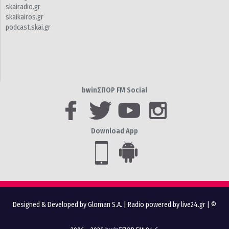
skairadio.gr
skaikairos.gr
podcast.skai.gr
bwinΣΠΟΡ FM Social
Download App
Designed & Developed by Gloman S.A.
|
Radio powered by live24.gr
| ©