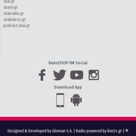
skai.gr
skaitv.gr
skairadio.gr
skaikairos.gr
podcast.skai.gr
bwinΣΠΟΡ FM Social
Download App
Designed & Developed by Gloman S.A.
|
Radio powered by live24.gr
| ©