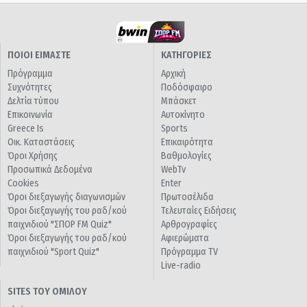
ΠΟΙΟΙ ΕΙΜΑΣΤΕ
ΚΑΤΗΓΟΡΙΕΣ
Πρόγραμμα
Αρχική
Συχνότητες
Ποδόσφαιρο
Δελτία τύπου
Μπάσκετ
Επικοινωνία
Αυτοκίνητο
Greece Is
Sports
Οικ. Καταστάσεις
Επικαιρότητα
Όροι Χρήσης
Βαθμολογίες
Προσωπικά Δεδομένα
WebTv
Cookies
Enter
Όροι διεξαγωγής διαγωνισμών
Πρωτοσέλιδα
Όροι διεξαγωγής του ραδ/κού
Τελευταίες Ειδήσεις
παιχνιδιού "ΣΠΟΡ FM Quiz"
Αρθρογραφίες
Όροι διεξαγωγής του ραδ/κού
Αφιερώματα
παιχνιδιού "Sport Quiz"
Πρόγραμμα TV
Live-radio
SITES ΤΟΥ ΟΜΙΛΟΥ