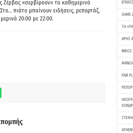
ς Ζέρβας «σερβίρουν» το καθημερινό
ΕΠΙΘΕ
Στο… πιάτο μπαίνουν ειδήσεις, ρεπορτάζ,
GAME 
μερινά 20:00 με 22:00.
ΤA «Π
ΑΡΗΣ 
ΝΙΚΟΣ
ΜΑΝΩΛ
FAIR P
ΡΕΠΟΡ
ΗΧΟΓΡ
ΧΟΝΔ
ΣΤΕΦΑ
κπομπής
ATHEN