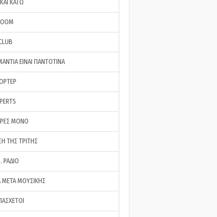
ΚΑΙ ΚΑΤΩ
ROOM
 CLUB
ΜΑΝΤΙΑ ΕΙΝΑΙ ΠΑΝΤΟΤΙΝΑ
ΠΟΡΤΕΡ
XPERTS
ΕΡΕΣ ΜΟΝΟ
ΣΗ ΤΗΣ ΤΡΙΤΗΣ
… ΡΑΔΙΟ
 ΜΕΤΑ ΜΟΥΣΙΚΗΣ
ΠΑΣΧΕΤΟΙ