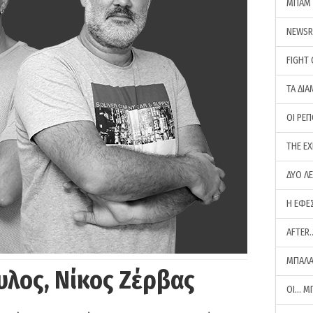
ΜΠΑΜ 
NEWS
FIGHT
ΤΑ ΔΙΑ
ΟΙ ΡΕ
THE E
ΔΥΟ Λ
Η ΕΦΕ
AFTER
ΜΠΑΛΑ
υλος, Νίκος Ζέρβας
ΟΙ… Μ