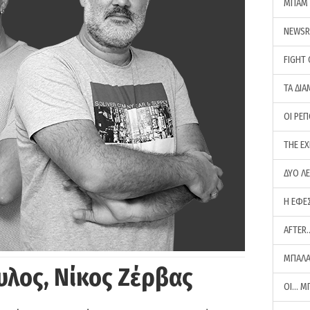
ΜΠΑΜ 
NEWS
FIGHT
ΤΑ ΔΙΑ
ΟΙ ΡΕ
THE E
ΔΥΟ Λ
Η ΕΦΕ
AFTER
ΜΠΑΛΑ
υλος, Νίκος Ζέρβας
ΟΙ… Μ