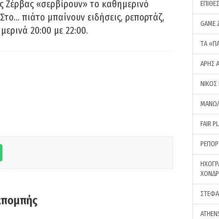
ς Ζέρβας «σερβίρουν» το καθημερινό
ΕΠΙΘΕ
Στο… πιάτο μπαίνουν ειδήσεις, ρεπορτάζ,
GAME 
μερινά 20:00 με 22:00.
ΤA «Π
ΑΡΗΣ 
ΝΙΚΟΣ
ΜΑΝΩΛ
FAIR P
ΡΕΠΟΡ
ΗΧΟΓΡ
ΧΟΝΔ
ΣΤΕΦΑ
κπομπής
ATHEN