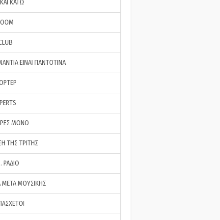
ΚΑΙ ΚΑΤΩ
ROOM
 CLUB
ΜΑΝΤΙΑ ΕΙΝΑΙ ΠΑΝΤΟΤΙΝΑ
ΠΟΡΤΕΡ
XPERTS
ΕΡΕΣ ΜΟΝΟ
ΣΗ ΤΗΣ ΤΡΙΤΗΣ
… ΡΑΔΙΟ
 ΜΕΤΑ ΜΟΥΣΙΚΗΣ
ΠΑΣΧΕΤΟΙ