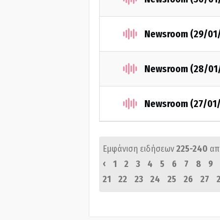
Newsroom (29/01
Newsroom (28/01
Newsroom (27/01
Εμφάνιση ειδήσεων
225-240
απ
‹
1
2
3
4
5
6
7
8
9
21
22
23
24
25
26
27