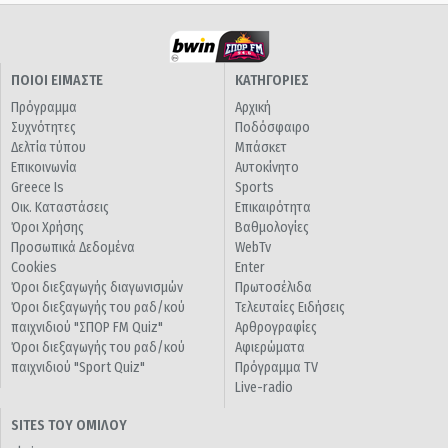
ΠΟΙΟΙ ΕΙΜΑΣΤΕ
ΚΑΤΗΓΟΡΙΕΣ
Πρόγραμμα
Αρχική
Συχνότητες
Ποδόσφαιρο
Δελτία τύπου
Μπάσκετ
Επικοινωνία
Αυτοκίνητο
Greece Is
Sports
Οικ. Καταστάσεις
Επικαιρότητα
Όροι Χρήσης
Βαθμολογίες
Προσωπικά Δεδομένα
WebTv
Cookies
Enter
Όροι διεξαγωγής διαγωνισμών
Πρωτοσέλιδα
Όροι διεξαγωγής του ραδ/κού
Τελευταίες Ειδήσεις
παιχνιδιού "ΣΠΟΡ FM Quiz"
Αρθρογραφίες
Όροι διεξαγωγής του ραδ/κού
Αφιερώματα
παιχνιδιού "Sport Quiz"
Πρόγραμμα TV
Live-radio
SITES ΤΟΥ ΟΜΙΛΟΥ