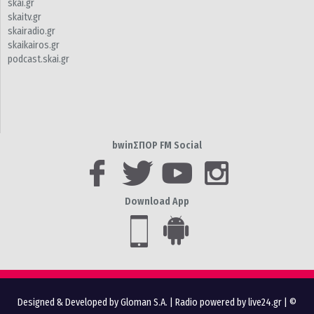
skai.gr
skaitv.gr
skairadio.gr
skaikairos.gr
podcast.skai.gr
bwinΣΠΟΡ FM Social
Download App
Designed & Developed by Gloman S.A.
|
Radio powered by live24.gr
| ©