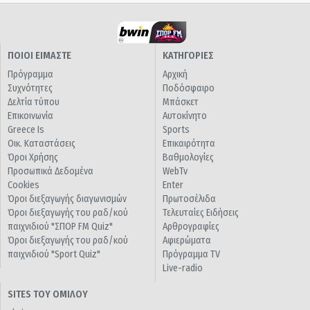
ΠΟΙΟΙ ΕΙΜΑΣΤΕ
ΚΑΤΗΓΟΡΙΕΣ
Πρόγραμμα
Αρχική
Συχνότητες
Ποδόσφαιρο
Δελτία τύπου
Μπάσκετ
Επικοινωνία
Αυτοκίνητο
Greece Is
Sports
Οικ. Καταστάσεις
Επικαιρότητα
Όροι Χρήσης
Βαθμολογίες
Προσωπικά Δεδομένα
WebTv
Cookies
Enter
Όροι διεξαγωγής διαγωνισμών
Πρωτοσέλιδα
Όροι διεξαγωγής του ραδ/κού
Τελευταίες Ειδήσεις
παιχνιδιού "ΣΠΟΡ FM Quiz"
Αρθρογραφίες
Όροι διεξαγωγής του ραδ/κού
Αφιερώματα
παιχνιδιού "Sport Quiz"
Πρόγραμμα TV
Live-radio
SITES ΤΟΥ ΟΜΙΛΟΥ