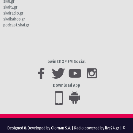
skai.gr
skaitv.gr
skairadio.gr
skaikairos.gr
podcast.skai.gr
bwinΣΠΟΡ FM Social
Download App
Designed & Developed by Gloman S.A.
|
Radio powered by live24.gr
| ©