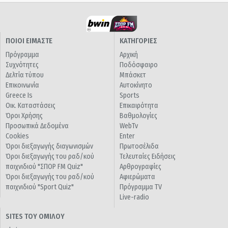
ΠΟΙΟΙ ΕΙΜΑΣΤΕ
ΚΑΤΗΓΟΡΙΕΣ
Πρόγραμμα
Αρχική
Συχνότητες
Ποδόσφαιρο
Δελτία τύπου
Μπάσκετ
Επικοινωνία
Αυτοκίνητο
Greece Is
Sports
Οικ. Καταστάσεις
Επικαιρότητα
Όροι Χρήσης
Βαθμολογίες
Προσωπικά Δεδομένα
WebTv
Cookies
Enter
Όροι διεξαγωγής διαγωνισμών
Πρωτοσέλιδα
Όροι διεξαγωγής του ραδ/κού
Τελευταίες Ειδήσεις
παιχνιδιού "ΣΠΟΡ FM Quiz"
Αρθρογραφίες
Όροι διεξαγωγής του ραδ/κού
Αφιερώματα
παιχνιδιού "Sport Quiz"
Πρόγραμμα TV
Live-radio
SITES ΤΟΥ ΟΜΙΛΟΥ