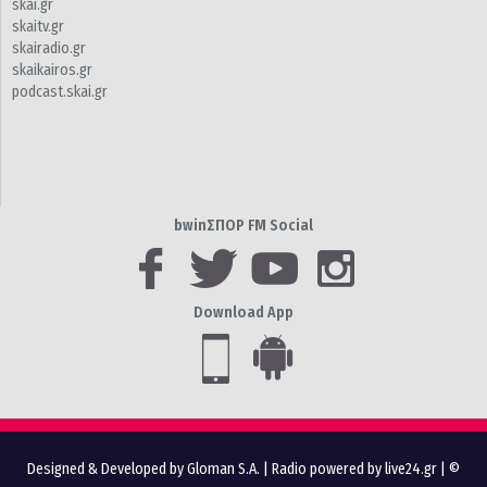
skai.gr
skaitv.gr
skairadio.gr
skaikairos.gr
podcast.skai.gr
bwinΣΠΟΡ FM Social
Download App
Designed & Developed by Gloman S.A.
|
Radio powered by live24.gr
| ©