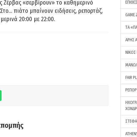
ς Ζέρβας «σερβίρουν» το καθημερινό
ΕΠΙΘΕ
Στο… πιάτο μπαίνουν ειδήσεις, ρεπορτάζ,
GAME 
μερινά 20:00 με 22:00.
ΤA «Π
ΑΡΗΣ 
ΝΙΚΟΣ
ΜΑΝΩΛ
FAIR P
ΡΕΠΟΡ
ΗΧΟΓΡ
ΧΟΝΔ
ΣΤΕΦΑ
κπομπής
ATHEN