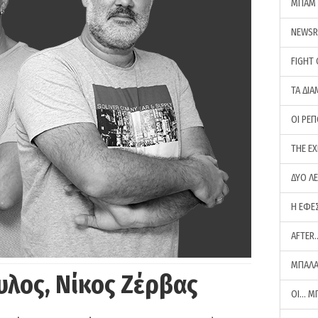
ΜΠΑΜ 
NEWS
FIGHT
ΤΑ ΔΙΑ
ΟΙ ΡΕ
THE E
ΔΥΟ Λ
Η ΕΦΕ
AFTER
ΜΠΑΛΑ
υλος, Νίκος Ζέρβας
ΟΙ… Μ