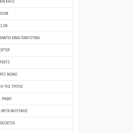
ΚΑΙ ΚΑΤΩ
ROOM
 CLUB
ΜΑΝΤΙΑ ΕΙΝΑΙ ΠΑΝΤΟΤΙΝΑ
ΠΟΡΤΕΡ
XPERTS
ΕΡΕΣ ΜΟΝΟ
ΣΗ ΤΗΣ ΤΡΙΤΗΣ
… ΡΑΔΙΟ
 ΜΕΤΑ ΜΟΥΣΙΚΗΣ
ΠΑΣΧΕΤΟΙ