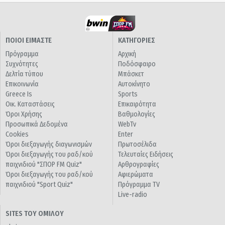
ΠΟΙΟΙ ΕΙΜΑΣΤΕ
ΚΑΤΗΓΟΡΙΕΣ
Πρόγραμμα
Αρχική
Συχνότητες
Ποδόσφαιρο
Δελτία τύπου
Μπάσκετ
Επικοινωνία
Αυτοκίνητο
Greece Is
Sports
Οικ. Καταστάσεις
Επικαιρότητα
Όροι Χρήσης
Βαθμολογίες
Προσωπικά Δεδομένα
WebTv
Cookies
Enter
Όροι διεξαγωγής διαγωνισμών
Πρωτοσέλιδα
Όροι διεξαγωγής του ραδ/κού
Τελευταίες Ειδήσεις
παιχνιδιού "ΣΠΟΡ FM Quiz"
Αρθρογραφίες
Όροι διεξαγωγής του ραδ/κού
Αφιερώματα
παιχνιδιού "Sport Quiz"
Πρόγραμμα TV
Live-radio
SITES ΤΟΥ ΟΜΙΛΟΥ