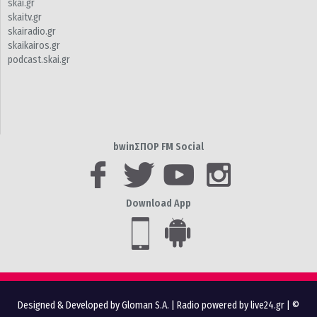
skai.gr
skaitv.gr
skairadio.gr
skaikairos.gr
podcast.skai.gr
bwinΣΠΟΡ FM Social
Download App
Designed & Developed by Gloman S.A.
|
Radio powered by live24.gr
| ©