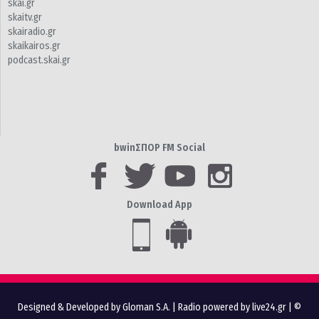
skai.gr
skaitv.gr
skairadio.gr
skaikairos.gr
podcast.skai.gr
bwinΣΠΟΡ FM Social
Download App
Designed & Developed by Gloman S.A.
|
Radio powered by live24.gr
| ©