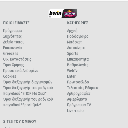
ΠΟΙΟΙ ΕΙΜΑΣΤΕ
ΚΑΤΗΓΟΡΙΕΣ
Πρόγραμμα
Αρχική
Συχνότητες
Ποδόσφαιρο
Δελτία τύπου
Μπάσκετ
Επικοινωνία
Αυτοκίνητο
Greece Is
Sports
Οικ. Καταστάσεις
Επικαιρότητα
Όροι Χρήσης
Βαθμολογίες
Προσωπικά Δεδομένα
WebTv
Cookies
Enter
Όροι διεξαγωγής διαγωνισμών
Πρωτοσέλιδα
Όροι διεξαγωγής του ραδ/κού
Τελευταίες Ειδήσεις
παιχνιδιού "ΣΠΟΡ FM Quiz"
Αρθρογραφίες
Όροι διεξαγωγής του ραδ/κού
Αφιερώματα
παιχνιδιού "Sport Quiz"
Πρόγραμμα TV
Live-radio
SITES ΤΟΥ ΟΜΙΛΟΥ