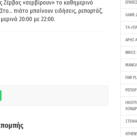
ς Ζέρβας «σερβίρουν» το καθημερινό
ΕΠΙΘΕ
Στο… πιάτο μπαίνουν ειδήσεις, ρεπορτάζ,
GAME 
μερινά 20:00 με 22:00.
ΤA «Π
ΑΡΗΣ 
ΝΙΚΟΣ
ΜΑΝΩΛ
FAIR P
ΡΕΠΟΡ
ΗΧΟΓΡ
ΧΟΝΔ
ΣΤΕΦΑ
κπομπής
ATHEN