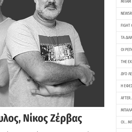
ΜΠΑΜ 
NEWS
FIGHT
ΤΑ ΔΙΑ
ΟΙ ΡΕ
THE E
ΔΥΟ Λ
Η ΕΦΕ
AFTER
ΜΠΑΛΑ
υλος, Νίκος Ζέρβας
ΟΙ… Μ