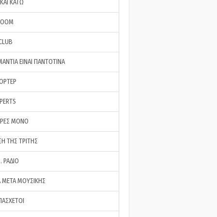
ΚΑΙ ΚΑΤΩ
ROOM
 CLUB
ΜΑΝΤΙΑ ΕΙΝΑΙ ΠΑΝΤΟΤΙΝΑ
ΠΟΡΤΕΡ
XPERTS
ΕΡΕΣ ΜΟΝΟ
ΣΗ ΤΗΣ ΤΡΙΤΗΣ
… ΡΑΔΙΟ
 ΜΕΤΑ ΜΟΥΣΙΚΗΣ
ΠΑΣΧΕΤΟΙ