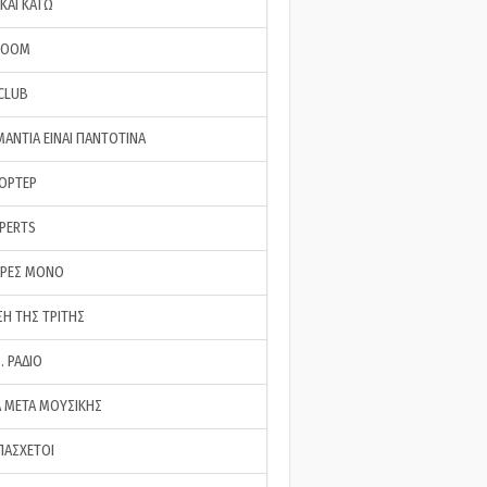
ΚΑΙ ΚΑΤΩ
ROOM
 CLUB
ΜΑΝΤΙΑ ΕΙΝΑΙ ΠΑΝΤΟΤΙΝΑ
ΠΟΡΤΕΡ
XPERTS
ΕΡΕΣ ΜΟΝΟ
ΣΗ ΤΗΣ ΤΡΙΤΗΣ
… ΡΑΔΙΟ
 ΜΕΤΑ ΜΟΥΣΙΚΗΣ
ΠΑΣΧΕΤΟΙ