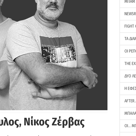
ΜΠΑΜ 
NEWS
FIGHT
ΤΑ ΔΙΑ
ΟΙ ΡΕ
THE E
ΔΥΟ Λ
Η ΕΦΕ
AFTER
ΜΠΑΛΑ
υλος, Νίκος Ζέρβας
ΟΙ… Μ