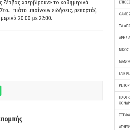
ς Ζέρβας «σερβίρουν» το καθημερινό
ΕΠΙΘΕ
Στο… πιάτο μπαίνουν ειδήσεις, ρεπορτάζ,
GAME 
μερινά 20:00 με 22:00.
ΤA «Π
ΑΡΗΣ 
ΝΙΚΟΣ
ΜΑΝΩΛ
FAIR P
ΡΕΠΟΡ
ΗΧΟΓΡ
ΧΟΝΔ
ΣΤΕΦΑ
κπομπής
ATHEN