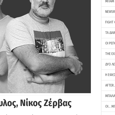
ΜΠΑΜ 
NEWS
FIGHT
ΤΑ ΔΙΑ
ΟΙ ΡΕ
THE E
ΔΥΟ Λ
Η ΕΦΕ
AFTER
ΜΠΑΛΑ
υλος, Νίκος Ζέρβας
ΟΙ… Μ