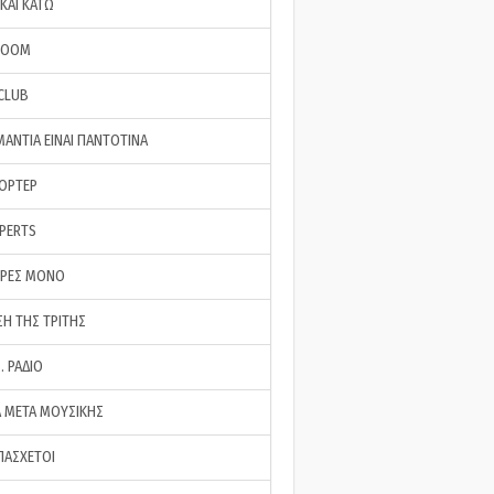
ΚΑΙ ΚΑΤΩ
ROOM
 CLUB
ΜΑΝΤΙΑ ΕΙΝΑΙ ΠΑΝΤΟΤΙΝΑ
ΠΟΡΤΕΡ
XPERTS
ΕΡΕΣ ΜΟΝΟ
ΣΗ ΤΗΣ ΤΡΙΤΗΣ
… ΡΑΔΙΟ
 ΜΕΤΑ ΜΟΥΣΙΚΗΣ
ΠΑΣΧΕΤΟΙ