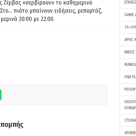
ς Ζέρβας «σερβίρουν» το καθημερινό
ΕΠΙΘΕ
Στο… πιάτο μπαίνουν ειδήσεις, ρεπορτάζ,
GAME 
μερινά 20:00 με 22:00.
ΤA «Π
ΑΡΗΣ 
ΝΙΚΟΣ
ΜΑΝΩΛ
FAIR P
ΡΕΠΟΡ
ΗΧΟΓΡ
ΧΟΝΔ
ΣΤΕΦΑ
κπομπής
ATHEN