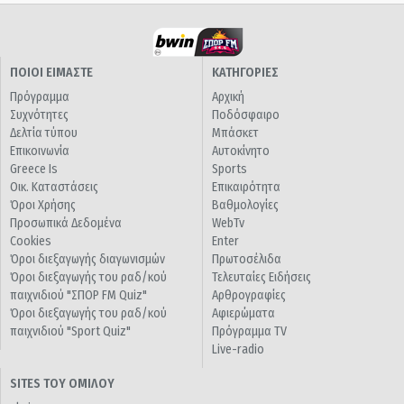
ΠΟΙΟΙ ΕΙΜΑΣΤΕ
ΚΑΤΗΓΟΡΙΕΣ
Πρόγραμμα
Αρχική
Συχνότητες
Ποδόσφαιρο
Δελτία τύπου
Μπάσκετ
Επικοινωνία
Αυτοκίνητο
Greece Is
Sports
Οικ. Καταστάσεις
Επικαιρότητα
Όροι Χρήσης
Βαθμολογίες
Προσωπικά Δεδομένα
WebTv
Cookies
Enter
Όροι διεξαγωγής διαγωνισμών
Πρωτοσέλιδα
Όροι διεξαγωγής του ραδ/κού
Τελευταίες Ειδήσεις
παιχνιδιού "ΣΠΟΡ FM Quiz"
Αρθρογραφίες
Όροι διεξαγωγής του ραδ/κού
Αφιερώματα
παιχνιδιού "Sport Quiz"
Πρόγραμμα TV
Live-radio
SITES ΤΟΥ ΟΜΙΛΟΥ