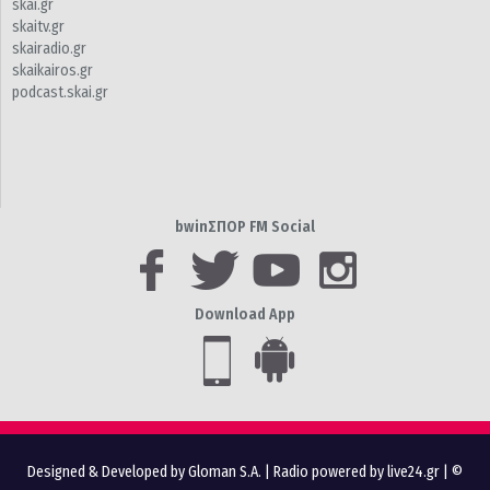
skai.gr
skaitv.gr
skairadio.gr
skaikairos.gr
podcast.skai.gr
bwinΣΠΟΡ FM Social
Download App
Designed & Developed by Gloman S.A.
|
Radio powered by live24.gr
| ©