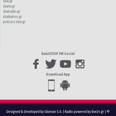
skai.gr
skaitv.gr
skairadio.gr
skaikairos.gr
podcast.skai.gr
bwinΣΠΟΡ FM Social
Download App
Designed & Developed by Gloman S.A.
|
Radio powered by live24.gr
| ©