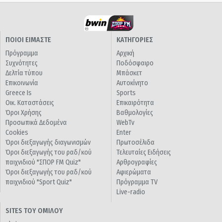
ΠΟΙΟΙ ΕΙΜΑΣΤΕ
ΚΑΤΗΓΟΡΙΕΣ
Πρόγραμμα
Αρχική
Συχνότητες
Ποδόσφαιρο
Δελτία τύπου
Μπάσκετ
Επικοινωνία
Αυτοκίνητο
Greece Is
Sports
Οικ. Καταστάσεις
Επικαιρότητα
Όροι Χρήσης
Βαθμολογίες
Προσωπικά Δεδομένα
WebTv
Cookies
Enter
Όροι διεξαγωγής διαγωνισμών
Πρωτοσέλιδα
Όροι διεξαγωγής του ραδ/κού
Τελευταίες Ειδήσεις
παιχνιδιού "ΣΠΟΡ FM Quiz"
Αρθρογραφίες
Όροι διεξαγωγής του ραδ/κού
Αφιερώματα
παιχνιδιού "Sport Quiz"
Πρόγραμμα TV
Live-radio
SITES ΤΟΥ ΟΜΙΛΟΥ