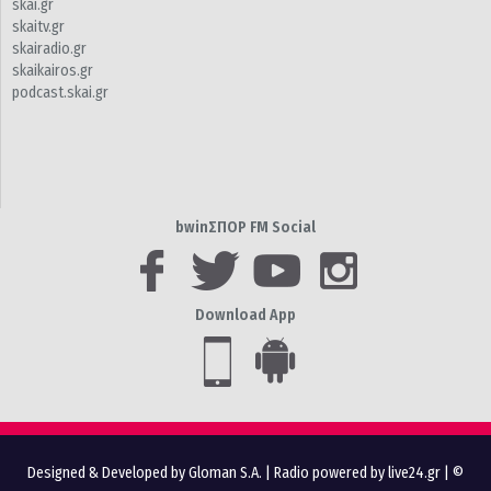
skai.gr
skaitv.gr
skairadio.gr
skaikairos.gr
podcast.skai.gr
bwinΣΠΟΡ FM Social
Download App
Designed & Developed by Gloman S.A.
|
Radio powered by live24.gr
| ©