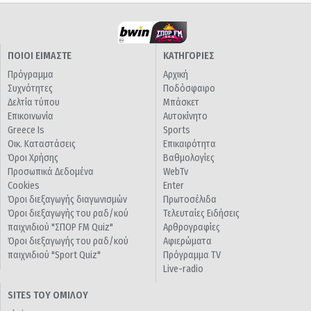
ΠΟΙΟΙ ΕΙΜΑΣΤΕ
ΚΑΤΗΓΟΡΙΕΣ
Πρόγραμμα
Αρχική
Συχνότητες
Ποδόσφαιρο
Δελτία τύπου
Μπάσκετ
Επικοινωνία
Αυτοκίνητο
Greece Is
Sports
Οικ. Καταστάσεις
Επικαιρότητα
Όροι Χρήσης
Βαθμολογίες
Προσωπικά Δεδομένα
WebTv
Cookies
Enter
Όροι διεξαγωγής διαγωνισμών
Πρωτοσέλιδα
Όροι διεξαγωγής του ραδ/κού
Τελευταίες Ειδήσεις
παιχνιδιού "ΣΠΟΡ FM Quiz"
Αρθρογραφίες
Όροι διεξαγωγής του ραδ/κού
Αφιερώματα
παιχνιδιού "Sport Quiz"
Πρόγραμμα TV
Live-radio
SITES ΤΟΥ ΟΜΙΛΟΥ