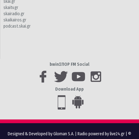
skai.gr
skaitv.gr
skairadio.gr
skaikairos.gr
podcast.skai.gr
bwinΣΠΟΡ FM Social
Download App
Designed & Developed by Gloman S.A.
|
Radio powered by live24.gr
| ©