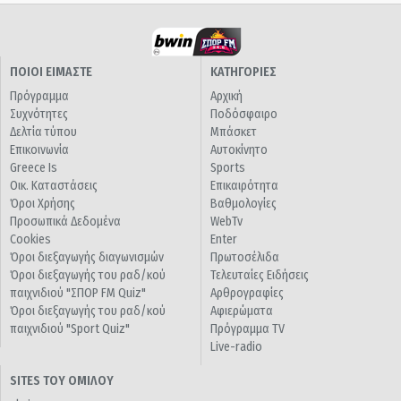
ΠΟΙΟΙ ΕΙΜΑΣΤΕ
ΚΑΤΗΓΟΡΙΕΣ
Πρόγραμμα
Αρχική
Συχνότητες
Ποδόσφαιρο
Δελτία τύπου
Μπάσκετ
Επικοινωνία
Αυτοκίνητο
Greece Is
Sports
Οικ. Καταστάσεις
Επικαιρότητα
Όροι Χρήσης
Βαθμολογίες
Προσωπικά Δεδομένα
WebTv
Cookies
Enter
Όροι διεξαγωγής διαγωνισμών
Πρωτοσέλιδα
Όροι διεξαγωγής του ραδ/κού
Τελευταίες Ειδήσεις
παιχνιδιού "ΣΠΟΡ FM Quiz"
Αρθρογραφίες
Όροι διεξαγωγής του ραδ/κού
Αφιερώματα
παιχνιδιού "Sport Quiz"
Πρόγραμμα TV
Live-radio
SITES ΤΟΥ ΟΜΙΛΟΥ