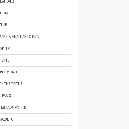
ΚΑΙ ΚΑΤΩ
ROOM
 CLUB
ΜΑΝΤΙΑ ΕΙΝΑΙ ΠΑΝΤΟΤΙΝΑ
ΠΟΡΤΕΡ
XPERTS
ΕΡΕΣ ΜΟΝΟ
ΣΗ ΤΗΣ ΤΡΙΤΗΣ
… ΡΑΔΙΟ
 ΜΕΤΑ ΜΟΥΣΙΚΗΣ
ΠΑΣΧΕΤΟΙ