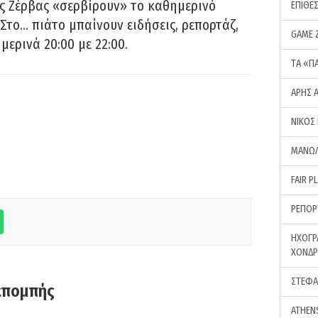
ς Ζέρβας «σερβίρουν» το καθημερινό
ΕΠΙΘΕ
Στο… πιάτο μπαίνουν ειδήσεις, ρεπορτάζ,
GAME 
μερινά 20:00 με 22:00.
ΤA «Π
ΑΡΗΣ 
ΝΙΚΟΣ
ΜΑΝΩΛ
FAIR P
ΡΕΠΟΡ
ΗΧΟΓΡ
ΧΟΝΔ
ΣΤΕΦΑ
κπομπής
ATHEN