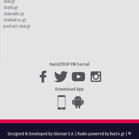
skai.gr
skaitv.gr
skairadio.gr
skaikairos.gr
podcast.skai.gr
bwinΣΠΟΡ FM Social
Download App
Designed & Developed by Gloman S.A.
|
Radio powered by live24.gr
| ©