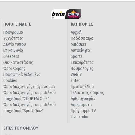
ΠΟΙΟΙ ΕΙΜΑΣΤΕ
ΚΑΤΗΓΟΡΙΕΣ
Πρόγραμμα
Αρχική
Συχνότητες
Ποδόσφαιρο
Δελτία τύπου
Μπάσκετ
Επικοινωνία
Αυτοκίνητο
Greece Is
Sports
Οικ. Καταστάσεις
Επικαιρότητα
Όροι Χρήσης
Βαθμολογίες
Προσωπικά Δεδομένα
WebTv
Cookies
Enter
Όροι διεξαγωγής διαγωνισμών
Πρωτοσέλιδα
Όροι διεξαγωγής του ραδ/κού
Τελευταίες Ειδήσεις
παιχνιδιού "ΣΠΟΡ FM Quiz"
Αρθρογραφίες
Όροι διεξαγωγής του ραδ/κού
Αφιερώματα
παιχνιδιού "Sport Quiz"
Πρόγραμμα TV
Live-radio
SITES ΤΟΥ ΟΜΙΛΟΥ