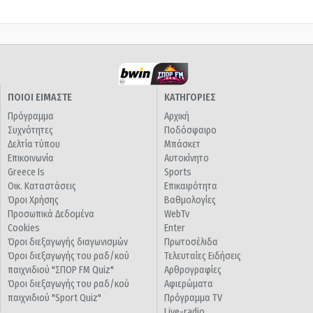
ΠΟΙΟΙ ΕΙΜΑΣΤΕ
ΚΑΤΗΓΟΡΙΕΣ
Πρόγραμμα
Αρχική
Συχνότητες
Ποδόσφαιρο
Δελτία τύπου
Μπάσκετ
Επικοινωνία
Αυτοκίνητο
Greece Is
Sports
Οικ. Καταστάσεις
Επικαιρότητα
Όροι Χρήσης
Βαθμολογίες
Προσωπικά Δεδομένα
WebTv
Cookies
Enter
Όροι διεξαγωγής διαγωνισμών
Πρωτοσέλιδα
Όροι διεξαγωγής του ραδ/κού
Τελευταίες Ειδήσεις
παιχνιδιού "ΣΠΟΡ FM Quiz"
Αρθρογραφίες
Όροι διεξαγωγής του ραδ/κού
Αφιερώματα
παιχνιδιού "Sport Quiz"
Πρόγραμμα TV
Live-radio