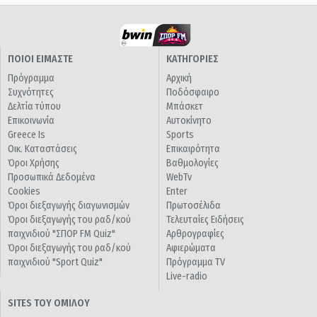
ΠΟΙΟΙ ΕΙΜΑΣΤΕ
ΚΑΤΗΓΟΡΙΕΣ
Πρόγραμμα
Αρχική
Συχνότητες
Ποδόσφαιρο
Δελτία τύπου
Μπάσκετ
Επικοινωνία
Αυτοκίνητο
Greece Is
Sports
Οικ. Καταστάσεις
Επικαιρότητα
Όροι Χρήσης
Βαθμολογίες
Προσωπικά Δεδομένα
WebTv
Cookies
Enter
Όροι διεξαγωγής διαγωνισμών
Πρωτοσέλιδα
Όροι διεξαγωγής του ραδ/κού
Τελευταίες Ειδήσεις
παιχνιδιού "ΣΠΟΡ FM Quiz"
Αρθρογραφίες
Όροι διεξαγωγής του ραδ/κού
Αφιερώματα
παιχνιδιού "Sport Quiz"
Πρόγραμμα TV
Live-radio
SITES ΤΟΥ ΟΜΙΛΟΥ