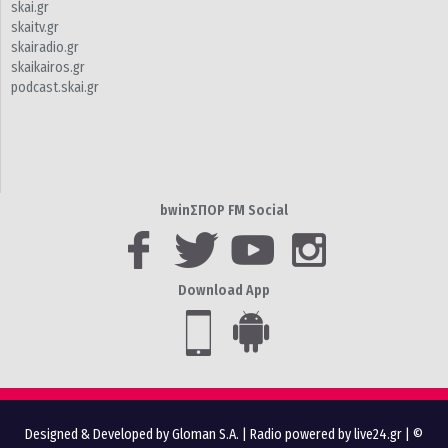
skai.gr
skaitv.gr
skairadio.gr
skaikairos.gr
podcast.skai.gr
bwinΣΠΟΡ FM Social
Download App
Designed & Developed by Gloman S.A.
|
Radio powered by live24.gr
| ©