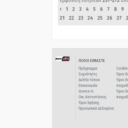
Εμφάνιση ειδήσεων
257-272
απ
‹
1
2
3
4
5
6
7
8
9
21
22
23
24
25
26
27
ΠΟΙΟΙ ΕΙΜΑΣΤΕ
Πρόγραμμα
Cookie
Συχνότητες
Όροι δ
Δελτία τύπου
Όροι δ
Επικοινωνία
παιχνι
Greece Is
Όροι δ
Οικ. Καταστάσεις
παιχνι
Όροι Χρήσης
Προσωπικά Δεδομένα