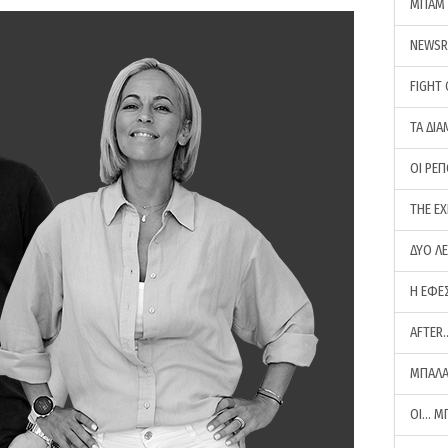
ΜΠΑΜ 
NEWS
FIGHT
ΤΑ ΔΙΑ
ΟΙ ΡΕ
THE E
ΔΥΟ Λ
Η ΕΦΕ
AFTER
ΜΠΑΛΑ
ΟΙ… Μ