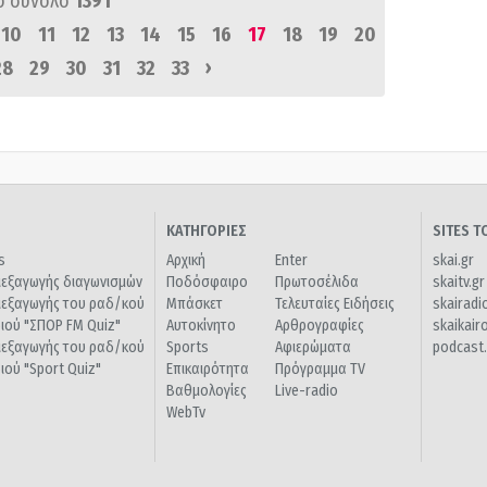
ό σύνολο
1391
10
11
12
13
14
15
16
17
18
19
20
›
28
29
30
31
32
33
ΚΑΤΗΓΟΡΙΕΣ
SITES 
s
Αρχική
Enter
skai.gr
ιεξαγωγής διαγωνισμών
Ποδόσφαιρο
Πρωτοσέλιδα
skaitv.gr
ιεξαγωγής του ραδ/κού
Μπάσκετ
Τελευταίες Ειδήσεις
skairadi
διού "ΣΠΟΡ FM Quiz"
Αυτοκίνητο
Αρθρογραφίες
skaikair
ιεξαγωγής του ραδ/κού
Sports
Αφιερώματα
podcast.
διού "Sport Quiz"
Επικαιρότητα
Πρόγραμμα TV
Βαθμολογίες
Live-radio
WebTv