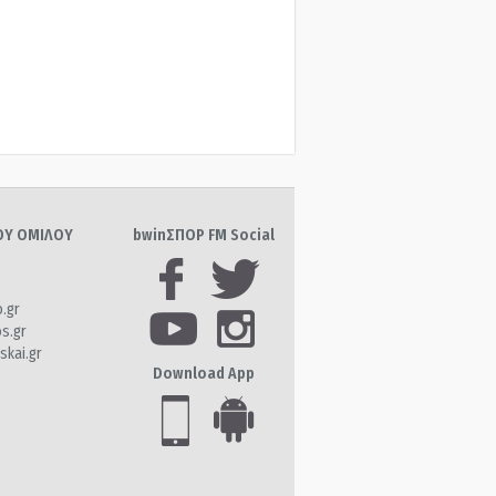
ΤΟΥ ΟΜΙΛΟΥ
bwinΣΠΟΡ FM Social
o.gr
os.gr
skai.gr
Download App