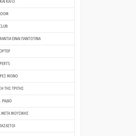
ΚΑΙ ΚΑΤΩ
ROOM
 CLUB
ΜΑΝΤΙΑ ΕΙΝΑΙ ΠΑΝΤΟΤΙΝΑ
ΠΟΡΤΕΡ
XPERTS
ΕΡΕΣ ΜΟΝΟ
ΣΗ ΤΗΣ ΤΡΙΤΗΣ
… ΡΑΔΙΟ
 ΜΕΤΑ ΜΟΥΣΙΚΗΣ
ΠΑΣΧΕΤΟΙ