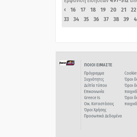
Εμφάνιση ειδήσεων
497-512
απ
‹
16
17
18
19
20
21
22
33
34
35
36
37
38
39
4
ΠΟΙΟΙ ΕΙΜΑΣΤΕ
Πρόγραμμα
Cookie
Συχνότητες
Όροι δ
Δελτία τύπου
Όροι δ
Επικοινωνία
παιχνι
Greece Is
Όροι δ
Οικ. Καταστάσεις
παιχνι
Όροι Χρήσης
Προσωπικά Δεδομένα