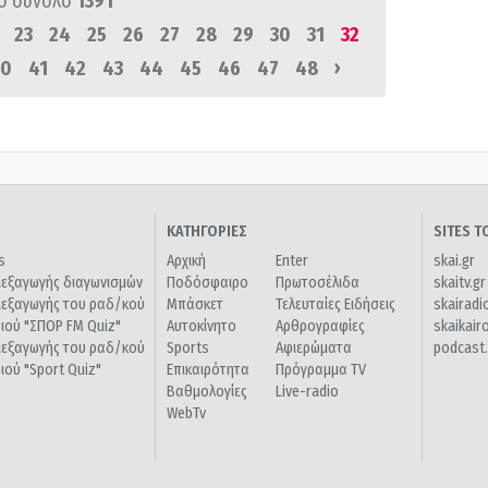
ό σύνολο
1391
23
24
25
26
27
28
29
30
31
32
›
0
41
42
43
44
45
46
47
48
ΚΑΤΗΓΟΡΙΕΣ
SITES 
s
Αρχική
Enter
skai.gr
ιεξαγωγής διαγωνισμών
Ποδόσφαιρο
Πρωτοσέλιδα
skaitv.gr
ιεξαγωγής του ραδ/κού
Μπάσκετ
Τελευταίες Ειδήσεις
skairadi
διού "ΣΠΟΡ FM Quiz"
Αυτοκίνητο
Αρθρογραφίες
skaikair
ιεξαγωγής του ραδ/κού
Sports
Αφιερώματα
podcast.
διού "Sport Quiz"
Επικαιρότητα
Πρόγραμμα TV
Βαθμολογίες
Live-radio
WebTv