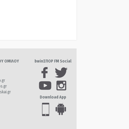
ΤΟΥ ΟΜΙΛΟΥ
bwinΣΠΟΡ FM Social
o.gr
os.gr
skai.gr
Download App