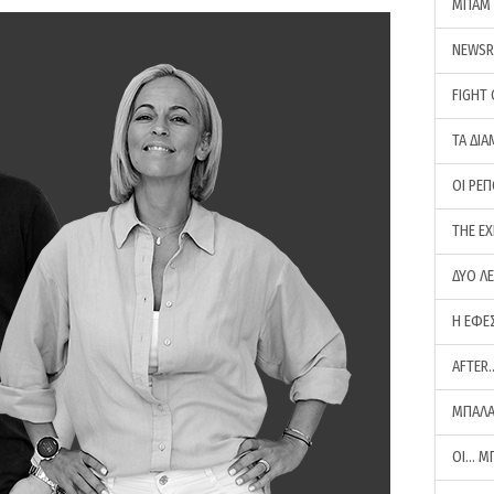
ΜΠΑΜ 
NEWS
FIGHT
ΤΑ ΔΙΑ
ΟΙ ΡΕ
THE E
ΔΥΟ Λ
Η ΕΦΕ
AFTER
ΜΠΑΛΑ
ΟΙ… Μ