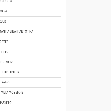
ΚΑΙ ΚΑΤΩ
ROOM
 CLUB
ΜΑΝΤΙΑ ΕΙΝΑΙ ΠΑΝΤΟΤΙΝΑ
ΠΟΡΤΕΡ
XPERTS
ΕΡΕΣ ΜΟΝΟ
ΣΗ ΤΗΣ ΤΡΙΤΗΣ
… ΡΑΔΙΟ
 ΜΕΤΑ ΜΟΥΣΙΚΗΣ
ΠΑΣΧΕΤΟΙ