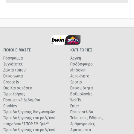
ΠΟΙΟΙ ΕΙΜΑΣΤΕ
ΚΑΤΗΓΟΡΙΕΣ
Πρόγραμμα
Αρχική
Συχνότητες
Ποδόσφαιρο
Δελτία τύπου
Μπάσκετ
Επικοινωνία
Αυτοκίνητο
Greece Is
Sports
Οικ. Καταστάσεις
Επικαιρότητα
Όροι Χρήσης
Βαθμολογίες
Προσωπικά Δεδομένα
WebTv
Cookies
Enter
Όροι διεξαγωγής διαγωνισμών
Πρωτοσέλιδα
Όροι διεξαγωγής του ραδ/κού
Τελευταίες Ειδήσεις
παιχνιδιού "ΣΠΟΡ FM Quiz"
Αρθρογραφίες
Όροι διεξαγωγής του ραδ/κού
Αφιερώματα