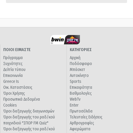
ΠΟΙΟΙ ΕΙΜΑΣΤΕ
ΚΑΤΗΓΟΡΙΕΣ
Πρόγραμμα
Αρχική
Συχνότητες
Ποδόσφαιρο
Δελτία τύπου
Μπάσκετ
Επικοινωνία
Αυτοκίνητο
Greece Is
Sports
Οικ. Καταστάσεις
Επικαιρότητα
Όροι Χρήσης
Βαθμολογίες
Προσωπικά Δεδομένα
WebTv
Cookies
Enter
Όροι διεξαγωγής διαγωνισμών
Πρωτοσέλιδα
Όροι διεξαγωγής του ραδ/κού
Τελευταίες Ειδήσεις
παιχνιδιού "ΣΠΟΡ FM Quiz"
Αρθρογραφίες
Όροι διεξαγωγής του ραδ/κού
Αφιερώματα