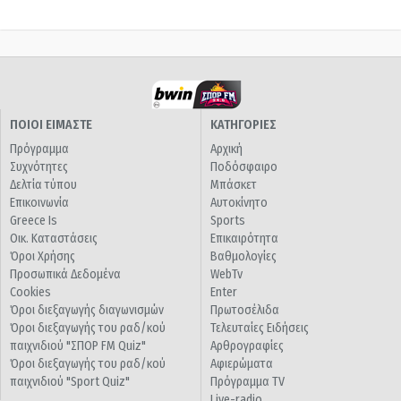
ΠΟΙΟΙ ΕΙΜΑΣΤΕ
ΚΑΤΗΓΟΡΙΕΣ
Πρόγραμμα
Αρχική
Συχνότητες
Ποδόσφαιρο
Δελτία τύπου
Μπάσκετ
Επικοινωνία
Αυτοκίνητο
Greece Is
Sports
Οικ. Καταστάσεις
Επικαιρότητα
Όροι Χρήσης
Βαθμολογίες
Προσωπικά Δεδομένα
WebTv
Cookies
Enter
Όροι διεξαγωγής διαγωνισμών
Πρωτοσέλιδα
Όροι διεξαγωγής του ραδ/κού
Τελευταίες Ειδήσεις
παιχνιδιού "ΣΠΟΡ FM Quiz"
Αρθρογραφίες
Όροι διεξαγωγής του ραδ/κού
Αφιερώματα
παιχνιδιού "Sport Quiz"
Πρόγραμμα TV
Live-radio