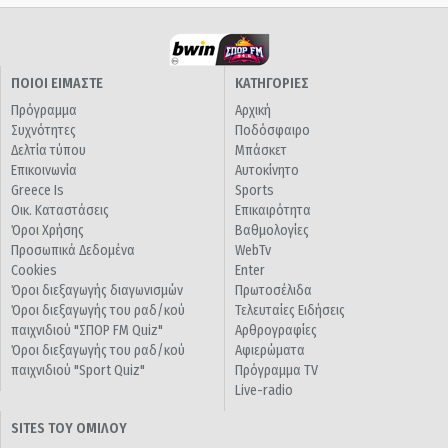
ΠΟΙΟΙ ΕΙΜΑΣΤΕ
ΚΑΤΗΓΟΡΙΕΣ
Πρόγραμμα
Αρχική
Συχνότητες
Ποδόσφαιρο
Δελτία τύπου
Μπάσκετ
Επικοινωνία
Αυτοκίνητο
Greece Is
Sports
Οικ. Καταστάσεις
Επικαιρότητα
Όροι Χρήσης
Βαθμολογίες
Προσωπικά Δεδομένα
WebTv
Cookies
Enter
Όροι διεξαγωγής διαγωνισμών
Πρωτοσέλιδα
Όροι διεξαγωγής του ραδ/κού
Τελευταίες Ειδήσεις
παιχνιδιού "ΣΠΟΡ FM Quiz"
Αρθρογραφίες
Όροι διεξαγωγής του ραδ/κού
Αφιερώματα
παιχνιδιού "Sport Quiz"
Πρόγραμμα TV
Live-radio
SITES ΤΟΥ ΟΜΙΛΟΥ