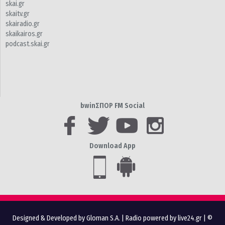
skai.gr
skaitv.gr
skairadio.gr
skaikairos.gr
podcast.skai.gr
bwinΣΠΟΡ FM Social
Download App
Designed & Developed by Gloman S.A.
|
Radio powered by live24.gr
| ©