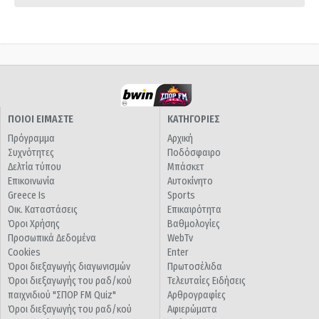
ΠΟΙΟΙ ΕΙΜΑΣΤΕ
ΚΑΤΗΓΟΡΙΕΣ
Πρόγραμμα
Αρχική
Συχνότητες
Ποδόσφαιρο
Δελτία τύπου
Μπάσκετ
Επικοινωνία
Αυτοκίνητο
Greece Is
Sports
Οικ. Καταστάσεις
Επικαιρότητα
Όροι Χρήσης
Βαθμολογίες
Προσωπικά Δεδομένα
WebTv
Cookies
Enter
Όροι διεξαγωγής διαγωνισμών
Πρωτοσέλιδα
Όροι διεξαγωγής του ραδ/κού
Τελευταίες Ειδήσεις
παιχνιδιού "ΣΠΟΡ FM Quiz"
Αρθρογραφίες
Όροι διεξαγωγής του ραδ/κού
Αφιερώματα