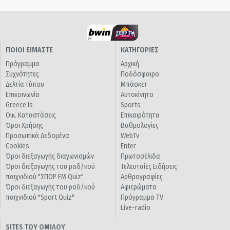
ΠΟΙΟΙ ΕΙΜΑΣΤΕ
ΚΑΤΗΓΟΡΙΕΣ
Πρόγραμμα
Αρχική
Συχνότητες
Ποδόσφαιρο
Δελτία τύπου
Μπάσκετ
Επικοινωνία
Αυτοκίνητο
Greece Is
Sports
Οικ. Καταστάσεις
Επικαιρότητα
Όροι Χρήσης
Βαθμολογίες
Προσωπικά Δεδομένα
WebTv
Cookies
Enter
Όροι διεξαγωγής διαγωνισμών
Πρωτοσέλιδα
Όροι διεξαγωγής του ραδ/κού
Τελευταίες Ειδήσεις
παιχνιδιού "ΣΠΟΡ FM Quiz"
Αρθρογραφίες
Όροι διεξαγωγής του ραδ/κού
Αφιερώματα
παιχνιδιού "Sport Quiz"
Πρόγραμμα TV
Live-radio
SITES ΤΟΥ ΟΜΙΛΟΥ