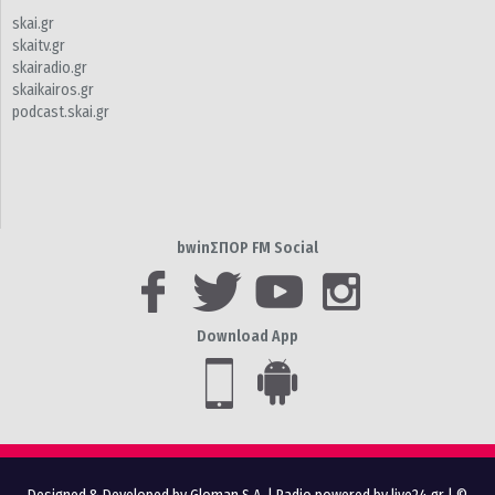
skai.gr
skaitv.gr
skairadio.gr
skaikairos.gr
podcast.skai.gr
bwinΣΠΟΡ FM Social
Download App