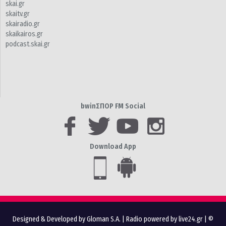
skai.gr
skaitv.gr
skairadio.gr
skaikairos.gr
podcast.skai.gr
bwinΣΠΟΡ FM Social
Download App
Designed & Developed by Gloman S.A.
|
Radio powered by live24.gr
| ©