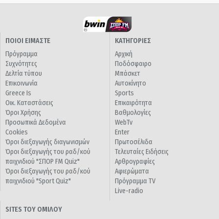
ΠΟΙΟΙ ΕΙΜΑΣΤΕ
ΚΑΤΗΓΟΡΙΕΣ
Πρόγραμμα
Αρχική
Συχνότητες
Ποδόσφαιρο
Δελτία τύπου
Μπάσκετ
Επικοινωνία
Αυτοκίνητο
Greece Is
Sports
Οικ. Καταστάσεις
Επικαιρότητα
Όροι Χρήσης
Βαθμολογίες
Προσωπικά Δεδομένα
WebTv
Cookies
Enter
Όροι διεξαγωγής διαγωνισμών
Πρωτοσέλιδα
Όροι διεξαγωγής του ραδ/κού
Τελευταίες Ειδήσεις
παιχνιδιού "ΣΠΟΡ FM Quiz"
Αρθρογραφίες
Όροι διεξαγωγής του ραδ/κού
Αφιερώματα
παιχνιδιού "Sport Quiz"
Πρόγραμμα TV
Live-radio
SITES ΤΟΥ ΟΜΙΛΟΥ