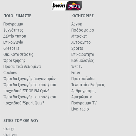
ΠΟΙΟΙ ΕΙΜΑΣΤΕ
ΚΑΤΗΓΟΡΙΕΣ
Πρόγραμμα
Αρχική
Συχνότητες
Ποδόσφαιρο
Δελτία τύπου
Μπάσκετ
Επικοινωνία
Αυτοκίνητο
Greece Is
Sports
Οικ. Καταστάσεις
Επικαιρότητα
Όροι Χρήσης
Βαθμολογίες
Προσωπικά Δεδομένα
WebTv
Cookies
Enter
Όροι διεξαγωγής διαγωνισμών
Πρωτοσέλιδα
Όροι διεξαγωγής του ραδ/κού
Τελευταίες Ειδήσεις
παιχνιδιού "ΣΠΟΡ FM Quiz"
Αρθρογραφίες
Όροι διεξαγωγής του ραδ/κού
Αφιερώματα
παιχνιδιού "Sport Quiz"
Πρόγραμμα TV
Live-radio
SITES ΤΟΥ ΟΜΙΛΟΥ
skai.gr
skaitv.gr