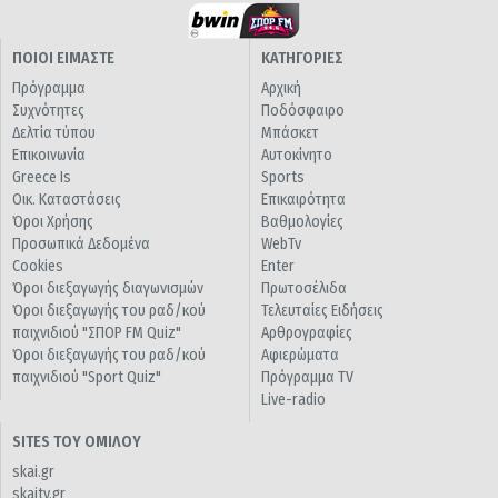
ΠΟΙΟΙ ΕΙΜΑΣΤΕ
ΚΑΤΗΓΟΡΙΕΣ
Πρόγραμμα
Αρχική
Συχνότητες
Ποδόσφαιρο
Δελτία τύπου
Μπάσκετ
Επικοινωνία
Αυτοκίνητο
Greece Is
Sports
Οικ. Καταστάσεις
Επικαιρότητα
Όροι Χρήσης
Βαθμολογίες
Προσωπικά Δεδομένα
WebTv
Cookies
Enter
Όροι διεξαγωγής διαγωνισμών
Πρωτοσέλιδα
Όροι διεξαγωγής του ραδ/κού
Τελευταίες Ειδήσεις
παιχνιδιού "ΣΠΟΡ FM Quiz"
Αρθρογραφίες
Όροι διεξαγωγής του ραδ/κού
Αφιερώματα
παιχνιδιού "Sport Quiz"
Πρόγραμμα TV
Live-radio
SITES ΤΟΥ ΟΜΙΛΟΥ
skai.gr
skaitv.gr