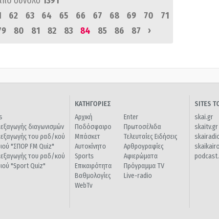
από σύνολο
1391
1
62
63
64
65
66
67
68
69
70
71
›
79
80
81
82
83
84
85
86
87
ΚΑΤΗΓΟΡΙΕΣ
SITES 
s
Αρχική
Enter
skai.gr
ιεξαγωγής διαγωνισμών
Ποδόσφαιρο
Πρωτοσέλιδα
skaitv.gr
ιεξαγωγής του ραδ/κού
Μπάσκετ
Τελευταίες Ειδήσεις
skairadi
διού "ΣΠΟΡ FM Quiz"
Αυτοκίνητο
Αρθρογραφίες
skaikair
ιεξαγωγής του ραδ/κού
Sports
Αφιερώματα
podcast.
διού "Sport Quiz"
Επικαιρότητα
Πρόγραμμα TV
Βαθμολογίες
Live-radio
WebTv