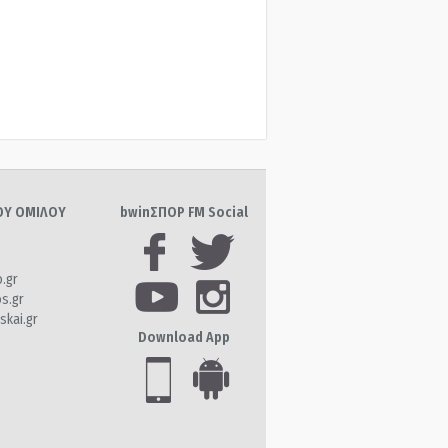
ΤΟΥ ΟΜΙΛΟΥ
bwinΣΠΟΡ FM Social
o.gr
os.gr
skai.gr
Download App