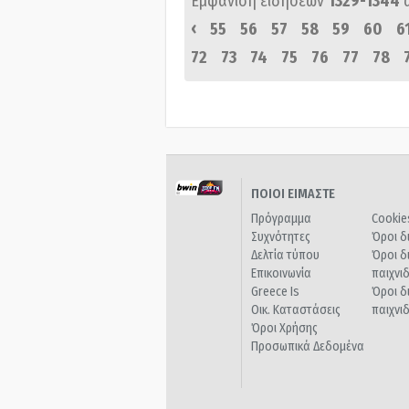
Εμφάνιση ειδήσεων
1329-1344
‹
55
56
57
58
59
60
6
72
73
74
75
76
77
78
ΠΟΙΟΙ ΕΙΜΑΣΤΕ
Πρόγραμμα
Cookie
Συχνότητες
Όροι δ
Δελτία τύπου
Όροι δ
Επικοινωνία
παιχνι
Greece Is
Όροι δ
Οικ. Καταστάσεις
παιχνι
Όροι Χρήσης
Προσωπικά Δεδομένα