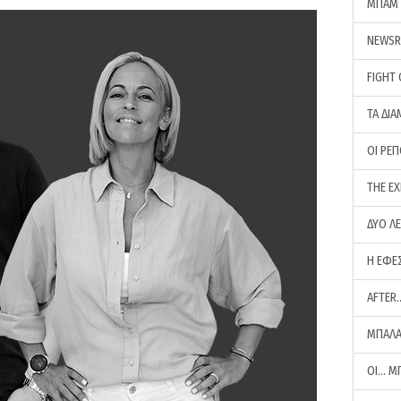
ΜΠΑΜ 
NEWS
FIGHT
ΤΑ ΔΙΑ
ΟΙ ΡΕ
THE E
ΔΥΟ Λ
Η ΕΦΕ
AFTER
ΜΠΑΛΑ
ΟΙ… Μ