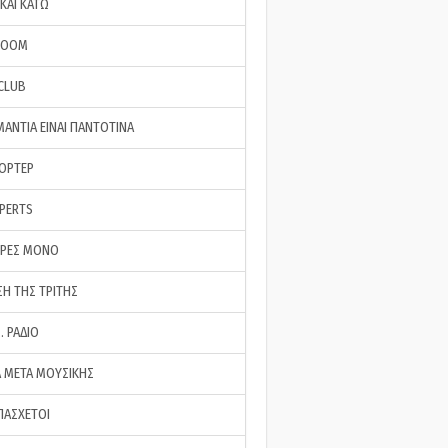
ΚΑΙ ΚΑΤΩ
ROOM
 CLUB
ΜΑΝΤΙΑ ΕΙΝΑΙ ΠΑΝΤΟΤΙΝΑ
ΠΟΡΤΕΡ
XPERTS
ΕΡΕΣ ΜΟΝΟ
ΣΗ ΤΗΣ ΤΡΙΤΗΣ
… ΡΑΔΙΟ
 ΜΕΤΑ ΜΟΥΣΙΚΗΣ
ΠΑΣΧΕΤΟΙ