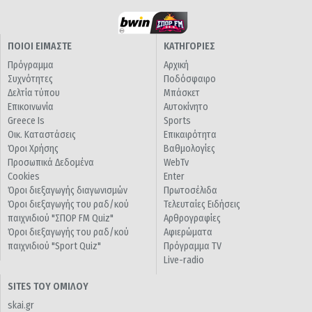
ΠΟΙΟΙ ΕΙΜΑΣΤΕ
ΚΑΤΗΓΟΡΙΕΣ
Πρόγραμμα
Αρχική
Συχνότητες
Ποδόσφαιρο
Δελτία τύπου
Μπάσκετ
Επικοινωνία
Αυτοκίνητο
Greece Is
Sports
Οικ. Καταστάσεις
Επικαιρότητα
Όροι Χρήσης
Βαθμολογίες
Προσωπικά Δεδομένα
WebTv
Cookies
Enter
Όροι διεξαγωγής διαγωνισμών
Πρωτοσέλιδα
Όροι διεξαγωγής του ραδ/κού
Τελευταίες Ειδήσεις
παιχνιδιού "ΣΠΟΡ FM Quiz"
Αρθρογραφίες
Όροι διεξαγωγής του ραδ/κού
Αφιερώματα
παιχνιδιού "Sport Quiz"
Πρόγραμμα TV
Live-radio
SITES ΤΟΥ ΟΜΙΛΟΥ
skai.gr