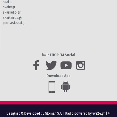
skai.gr
skaitv.gr
skairadio.gr
skaikairos.gr
podcast.skai.gr
bwinΣΠΟΡ FM Social
Download App
Designed & Developed by Gloman S.A.
|
Radio powered by live24.gr
| ©