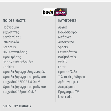
ΠΟΙΟΙ ΕΙΜΑΣΤΕ
ΚΑΤΗΓΟΡΙΕΣ
Πρόγραμμα
Αρχική
Συχνότητες
Ποδόσφαιρο
Δελτία τύπου
Μπάσκετ
Επικοινωνία
Αυτοκίνητο
Greece Is
Sports
Οικ. Καταστάσεις
Επικαιρότητα
Όροι Χρήσης
Βαθμολογίες
Προσωπικά Δεδομένα
WebTv
Cookies
Enter
Όροι διεξαγωγής διαγωνισμών
Πρωτοσέλιδα
Όροι διεξαγωγής του ραδ/κού
Τελευταίες Ειδήσεις
παιχνιδιού "ΣΠΟΡ FM Quiz"
Αρθρογραφίες
Όροι διεξαγωγής του ραδ/κού
Αφιερώματα
παιχνιδιού "Sport Quiz"
Πρόγραμμα TV
Live-radio
SITES ΤΟΥ ΟΜΙΛΟΥ