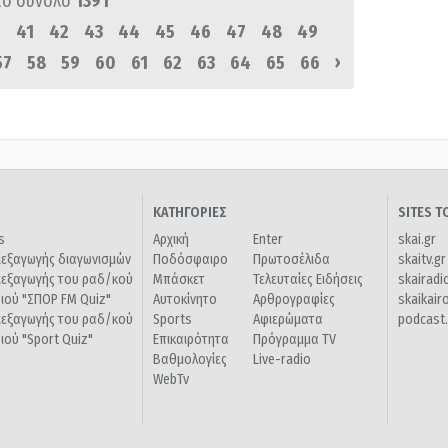
πό σύνολο
1391
0
41
42
43
44
45
46
47
48
49
›
57
58
59
60
61
62
63
64
65
66
ΚΑΤΗΓΟΡΙΕΣ
SITES 
s
Αρχική
Enter
skai.gr
ιεξαγωγής διαγωνισμών
Ποδόσφαιρο
Πρωτοσέλιδα
skaitv.gr
ιεξαγωγής του ραδ/κού
Μπάσκετ
Τελευταίες Ειδήσεις
skairadi
διού "ΣΠΟΡ FM Quiz"
Αυτοκίνητο
Αρθρογραφίες
skaikair
ιεξαγωγής του ραδ/κού
Sports
Αφιερώματα
podcast.
διού "Sport Quiz"
Επικαιρότητα
Πρόγραμμα TV
Βαθμολογίες
Live-radio
WebTv