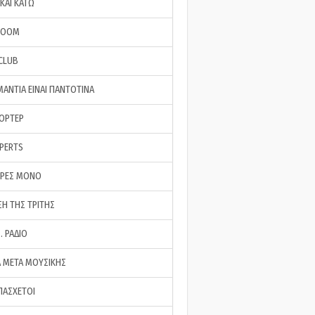
ΚΑΙ ΚΑΤΩ
ROOM
 CLUB
ΜΑΝΤΙΑ ΕΙΝΑΙ ΠΑΝΤΟΤΙΝΑ
ΠΟΡΤΕΡ
XPERTS
ΕΡΕΣ ΜΟΝΟ
ΣΗ ΤΗΣ ΤΡΙΤΗΣ
… ΡΑΔΙΟ
 ΜΕΤΑ ΜΟΥΣΙΚΗΣ
ΠΑΣΧΕΤΟΙ