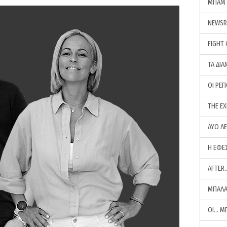
ΜΠΑΜ 
NEWS
FIGHT
ΤΑ ΔΙΑ
ΟΙ ΡΕ
THE E
ΔΥΟ Λ
Η ΕΦΕ
AFTER
ΜΠΑΛΑ
ΟΙ… Μ