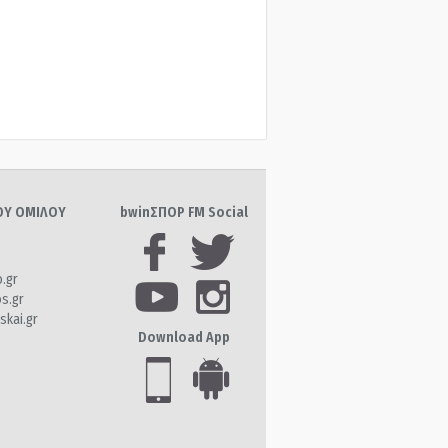
ΤΟΥ ΟΜΙΛΟΥ
bwinΣΠΟΡ FM Social
o.gr
os.gr
skai.gr
Download App