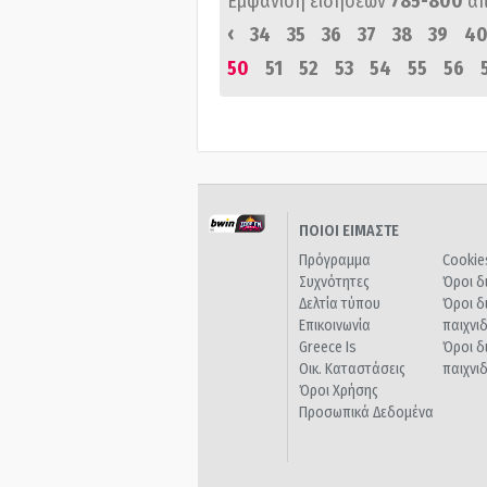
Εμφάνιση ειδήσεων
785-800
α
‹
34
35
36
37
38
39
4
50
51
52
53
54
55
56
ΠΟΙΟΙ ΕΙΜΑΣΤΕ
Πρόγραμμα
Cookie
Συχνότητες
Όροι δ
Δελτία τύπου
Όροι δ
Επικοινωνία
παιχνι
Greece Is
Όροι δ
Οικ. Καταστάσεις
παιχνι
Όροι Χρήσης
Προσωπικά Δεδομένα