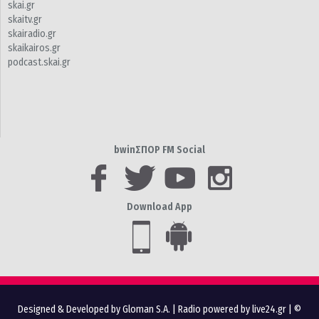
skai.gr
skaitv.gr
skairadio.gr
skaikairos.gr
podcast.skai.gr
bwinΣΠΟΡ FM Social
Download App
Designed & Developed by Gloman S.A.
|
Radio powered by live24.gr
| ©