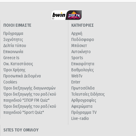
ΠΟΙΟΙ ΕΙΜΑΣΤΕ
ΚΑΤΗΓΟΡΙΕΣ
Πρόγραμμα
Αρχική
Συχνότητες
Ποδόσφαιρο
Δελτία τύπου
Μπάσκετ
Επικοινωνία
Αυτοκίνητο
Greece Is
Sports
Οικ. Καταστάσεις
Επικαιρότητα
Όροι Χρήσης
Βαθμολογίες
Προσωπικά Δεδομένα
WebTv
Cookies
Enter
Όροι διεξαγωγής διαγωνισμών
Πρωτοσέλιδα
Όροι διεξαγωγής του ραδ/κού
Τελευταίες Ειδήσεις
παιχνιδιού "ΣΠΟΡ FM Quiz"
Αρθρογραφίες
Όροι διεξαγωγής του ραδ/κού
Αφιερώματα
παιχνιδιού "Sport Quiz"
Πρόγραμμα TV
Live-radio
SITES ΤΟΥ ΟΜΙΛΟΥ