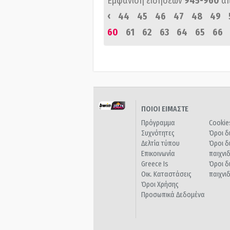
Εμφάνιση ειδήσεων
945-960
α
‹
44
45
46
47
48
49
60
61
62
63
64
65
66
ΠΟΙΟΙ ΕΙΜΑΣΤΕ
Πρόγραμμα
Cookie
Συχνότητες
Όροι δ
Δελτία τύπου
Όροι δ
Επικοινωνία
παιχνι
Greece Is
Όροι δ
Οικ. Καταστάσεις
παιχνι
Όροι Χρήσης
Προσωπικά Δεδομένα