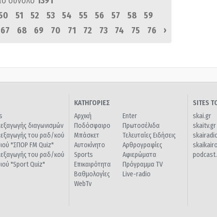
πό σύνολο
1391
50
51
52
53
54
55
56
57
58
59
›
67
68
69
70
71
72
73
74
75
76
ΚΑΤΗΓΟΡΙΕΣ
SITES 
s
Αρχική
Enter
skai.gr
ιεξαγωγής διαγωνισμών
Ποδόσφαιρο
Πρωτοσέλιδα
skaitv.gr
ιεξαγωγής του ραδ/κού
Μπάσκετ
Τελευταίες Ειδήσεις
skairadi
διού "ΣΠΟΡ FM Quiz"
Αυτοκίνητο
Αρθρογραφίες
skaikair
ιεξαγωγής του ραδ/κού
Sports
Αφιερώματα
podcast.
διού "Sport Quiz"
Επικαιρότητα
Πρόγραμμα TV
Βαθμολογίες
Live-radio
WebTv