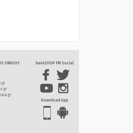
ΤΟΥ ΟΜΙΛΟΥ
bwinΣΠΟΡ FM Social
o.gr
os.gr
skai.gr
Download App