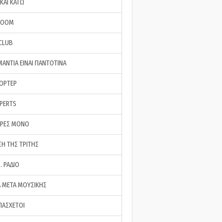
ΚΑΙ ΚΑΤΩ
ROOM
 CLUB
ΜΑΝΤΙΑ ΕΙΝΑΙ ΠΑΝΤΟΤΙΝΑ
ΠΟΡΤΕΡ
XPERTS
ΕΡΕΣ ΜΟΝΟ
ΣΗ ΤΗΣ ΤΡΙΤΗΣ
… ΡΑΔΙΟ
 ΜΕΤΑ ΜΟΥΣΙΚΗΣ
ΠΑΣΧΕΤΟΙ