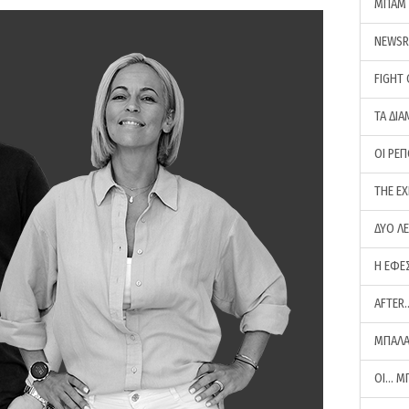
ΜΠΑΜ 
NEWS
FIGHT
ΤΑ ΔΙΑ
ΟΙ ΡΕ
THE E
ΔΥΟ Λ
Η ΕΦΕ
AFTER
ΜΠΑΛΑ
ΟΙ… Μ