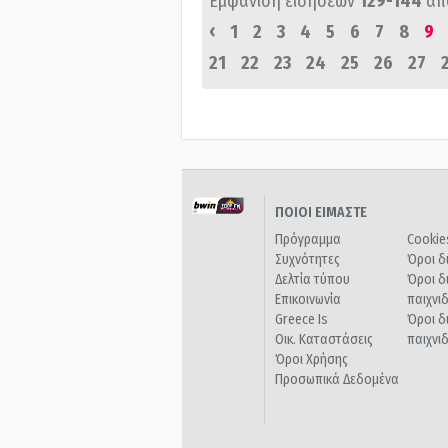
Εμφάνιση ειδήσεων
129-144
απ
‹
1
2
3
4
5
6
7
8
9
21
22
23
24
25
26
27
ΠΟΙΟΙ ΕΙΜΑΣΤΕ
Πρόγραμμα
Cookie
Συχνότητες
Όροι δ
Δελτία τύπου
Όροι δ
Επικοινωνία
παιχνι
Greece Is
Όροι δ
Οικ. Καταστάσεις
παιχνι
Όροι Χρήσης
Προσωπικά Δεδομένα