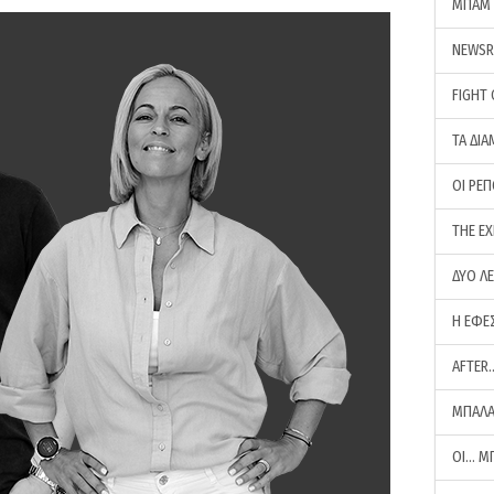
ΜΠΑΜ 
NEWS
FIGHT
ΤΑ ΔΙΑ
ΟΙ ΡΕ
THE E
ΔΥΟ Λ
Η ΕΦΕ
AFTER
ΜΠΑΛΑ
ΟΙ… Μ