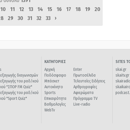
ό σύνολο
1391
10
11
12
13
14
15
16
17
18
19
20
›
28
29
30
31
32
33
ΚΑΤΗΓΟΡΙΕΣ
SITES 
s
Αρχική
Enter
skai.gr
ιεξαγωγής διαγωνισμών
Ποδόσφαιρο
Πρωτοσέλιδα
skaitv.gr
ιεξαγωγής του ραδ/κού
Μπάσκετ
Τελευταίες Ειδήσεις
skairadi
διού "ΣΠΟΡ FM Quiz"
Αυτοκίνητο
Αρθρογραφίες
skaikair
ιεξαγωγής του ραδ/κού
Sports
Αφιερώματα
podcast.
διού "Sport Quiz"
Επικαιρότητα
Πρόγραμμα TV
Βαθμολογίες
Live-radio
WebTv