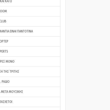
ΚΑΙ ΚΑΤΩ
ROOM
 CLUB
ΜΑΝΤΙΑ ΕΙΝΑΙ ΠΑΝΤΟΤΙΝΑ
ΠΟΡΤΕΡ
XPERTS
ΕΡΕΣ ΜΟΝΟ
ΣΗ ΤΗΣ ΤΡΙΤΗΣ
… ΡΑΔΙΟ
 ΜΕΤΑ ΜΟΥΣΙΚΗΣ
ΠΑΣΧΕΤΟΙ