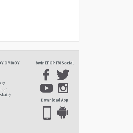
ΤΟΥ ΟΜΙΛΟΥ
bwinΣΠΟΡ FM Social
o.gr
os.gr
skai.gr
Download App