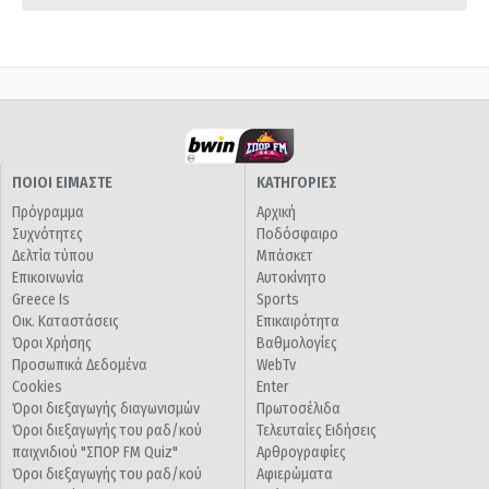
ΠΟΙΟΙ ΕΙΜΑΣΤΕ
ΚΑΤΗΓΟΡΙΕΣ
Πρόγραμμα
Αρχική
Συχνότητες
Ποδόσφαιρο
Δελτία τύπου
Μπάσκετ
Επικοινωνία
Αυτοκίνητο
Greece Is
Sports
Οικ. Καταστάσεις
Επικαιρότητα
Όροι Χρήσης
Βαθμολογίες
Προσωπικά Δεδομένα
WebTv
Cookies
Enter
Όροι διεξαγωγής διαγωνισμών
Πρωτοσέλιδα
Όροι διεξαγωγής του ραδ/κού
Τελευταίες Ειδήσεις
παιχνιδιού "ΣΠΟΡ FM Quiz"
Αρθρογραφίες
Όροι διεξαγωγής του ραδ/κού
Αφιερώματα