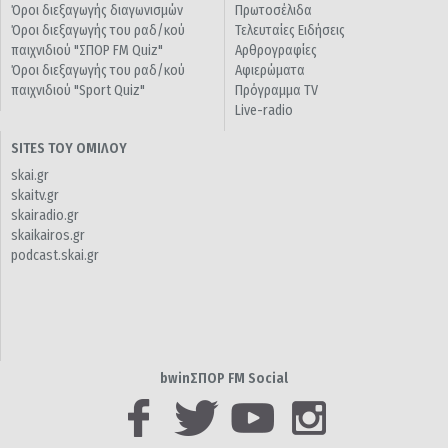
Όροι διεξαγωγής διαγωνισμών
Πρωτοσέλιδα
Όροι διεξαγωγής του ραδ/κού
Τελευταίες Ειδήσεις
παιχνιδιού "ΣΠΟΡ FM Quiz"
Αρθρογραφίες
Όροι διεξαγωγής του ραδ/κού
Αφιερώματα
παιχνιδιού "Sport Quiz"
Πρόγραμμα TV
Live-radio
SITES ΤΟΥ ΟΜΙΛΟΥ
skai.gr
skaitv.gr
skairadio.gr
skaikairos.gr
podcast.skai.gr
bwinΣΠΟΡ FM Social