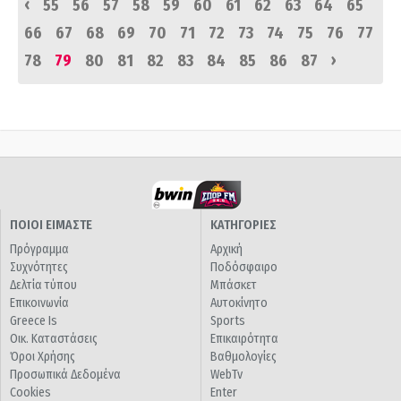
‹
55
56
57
58
59
60
61
62
63
64
65
66
67
68
69
70
71
72
73
74
75
76
77
›
78
79
80
81
82
83
84
85
86
87
ΠΟΙΟΙ ΕΙΜΑΣΤΕ
ΚΑΤΗΓΟΡΙΕΣ
Πρόγραμμα
Αρχική
Συχνότητες
Ποδόσφαιρο
Δελτία τύπου
Μπάσκετ
Επικοινωνία
Αυτοκίνητο
Greece Is
Sports
Οικ. Καταστάσεις
Επικαιρότητα
Όροι Χρήσης
Βαθμολογίες
Προσωπικά Δεδομένα
WebTv
Cookies
Enter