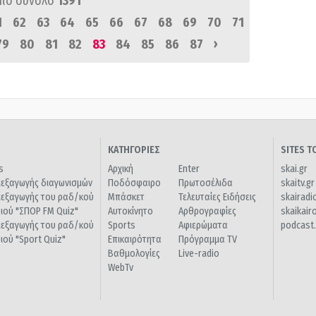
πό σύνολο
1391
1
62
63
64
65
66
67
68
69
70
71
›
79
80
81
82
83
84
85
86
87
ΚΑΤΗΓΟΡΙΕΣ
SITES 
s
Αρχική
Enter
skai.gr
ιεξαγωγής διαγωνισμών
Ποδόσφαιρο
Πρωτοσέλιδα
skaitv.gr
ιεξαγωγής του ραδ/κού
Μπάσκετ
Τελευταίες Ειδήσεις
skairadi
διού "ΣΠΟΡ FM Quiz"
Αυτοκίνητο
Αρθρογραφίες
skaikair
ιεξαγωγής του ραδ/κού
Sports
Αφιερώματα
podcast.
διού "Sport Quiz"
Επικαιρότητα
Πρόγραμμα TV
Βαθμολογίες
Live-radio
WebTv