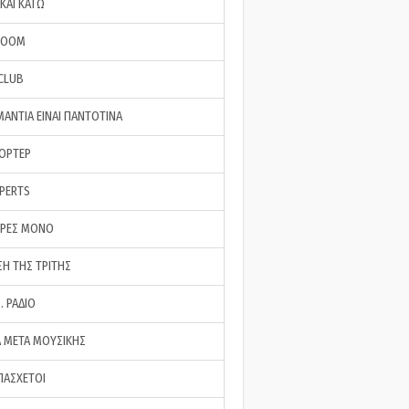
ΚΑΙ ΚΑΤΩ
ROOM
 CLUB
ΜΑΝΤΙΑ ΕΙΝΑΙ ΠΑΝΤΟΤΙΝΑ
ΠΟΡΤΕΡ
XPERTS
ΕΡΕΣ ΜΟΝΟ
ΣΗ ΤΗΣ ΤΡΙΤΗΣ
… ΡΑΔΙΟ
 ΜΕΤΑ ΜΟΥΣΙΚΗΣ
ΠΑΣΧΕΤΟΙ