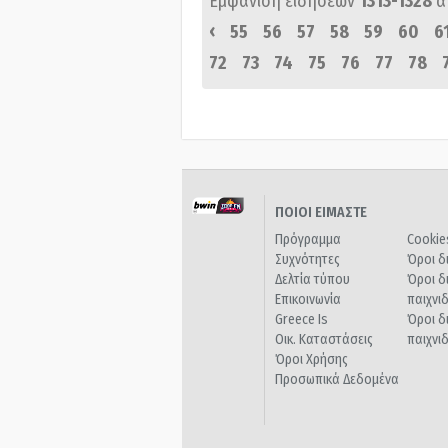
Εμφάνιση ειδήσεων
1313-1328
α
‹
55
56
57
58
59
60
6
72
73
74
75
76
77
78
ΠΟΙΟΙ ΕΙΜΑΣΤΕ
Πρόγραμμα
Cookie
Συχνότητες
Όροι δ
Δελτία τύπου
Όροι δ
Επικοινωνία
παιχνι
Greece Is
Όροι δ
Οικ. Καταστάσεις
παιχνι
Όροι Χρήσης
Προσωπικά Δεδομένα