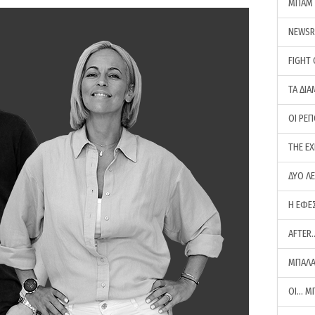
ΜΠΑΜ 
NEWS
FIGHT
ΤΑ ΔΙΑ
ΟΙ ΡΕ
THE E
ΔΥΟ Λ
Η ΕΦΕ
AFTER
ΜΠΑΛΑ
ΟΙ… Μ