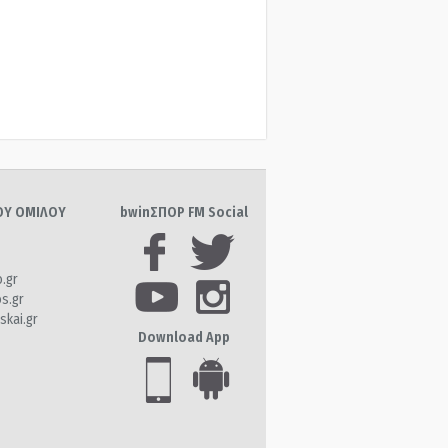
ΤΟΥ ΟΜΙΛΟΥ
bwinΣΠΟΡ FM Social
o.gr
os.gr
skai.gr
Download App